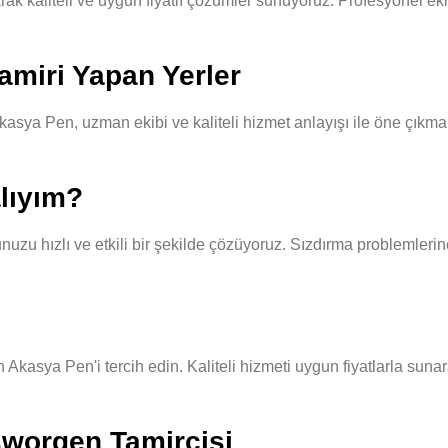
kaliteli ve uygun fiyatlı çözümler sunuyoruz. Profesyonel ekibim
miri Yapan Yerler
sya Pen, uzman ekibi ve kaliteli hizmet anlayışı ile öne çıkmakt
lıyım?
u hızlı ve etkili bir şekilde çözüyoruz. Sızdırma problemlerine 
kasya Pen'i tercih edin. Kaliteli hizmeti uygun fiyatlarla sunar
sworgen Tamircisi