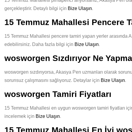
15 Temmuz Mahallesi pimapenci arıyorsanız, Akasya Pen olarak 
gerçekleştirir. Detaylı bilgi için
Bize Ulaşın
.
15 Temmuz Mahallesi Pencere Ta
15 Temmuz Mahallesi pencere tamiri yapan yerler arasında Aka
edebilirsiniz. Daha fazla bilgi için
Bize Ulaşın
.
wosworgen Sızdırıyor Ne Yapma
wosworgen sızdırıyorsa, Akasya Pen uzmanları olarak sorununuz
sorunsuz çalışmasını sağlıyoruz. Detaylar için
Bize Ulaşın
.
wosworgen Tamiri Fiyatları
15 Temmuz Mahallesi en uygun wosworgen tamiri fiyatları için A
incelemek için
Bize Ulaşın
.
15 Temmuz Mahallesi En İyi wo