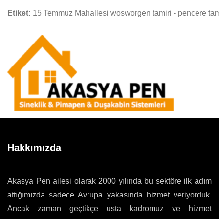
Etiket:
15 Temmuz Mahallesi wosworgen tamiri - pencere tami
Hakkımızda
Akasya Pen ailesi olarak 2000 yılında bu sektöre ilk adım
attığımızda sadece Avrupa yakasında hizmet veriyorduk.
Ancak zaman geçtikçe usta kadromuz ve hizmet