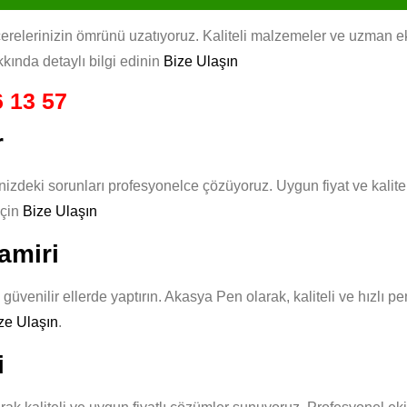
erinizin ömrünü uzatıyoruz. Kaliteli malzemeler ve uzman ekibim
kında detaylı bilgi edinin
Bize Ulaşın
 13 57
r
zdeki sorunları profesyonelce çözüyoruz. Uygun fiyat ve kalite
için
Bize Ulaşın
amiri
üvenilir ellerde yaptırın. Akasya Pen olarak, kaliteli ve hızlı p
ze Ulaşın
.
i