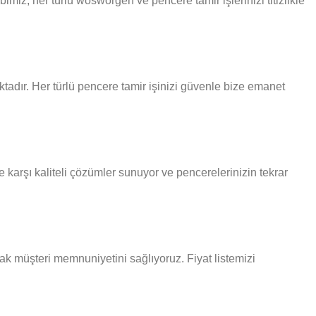
iz, her türlü wosworgen ve pencere tamir işlerinizi titizlikle
adır. Her türlü pencere tamir işinizi güvenle bize emanet
karşı kaliteli çözümler sunuyor ve pencerelerinizin tekrar
ak müşteri memnuniyetini sağlıyoruz. Fiyat listemizi