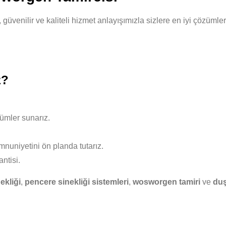
güvenilir ve kaliteli hizmet anlayışımızla sizlere en iyi çözüml
z?
ümler sunarız.
nuniyetini ön planda tutarız.
ntisi.
ekliği
,
pencere sinekliği sistemleri
,
wosworgen tamiri
ve
duş