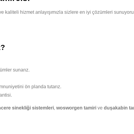
 ve kaliteli hizmet anlayışımızla sizlere en iyi çözümleri sunuyo
z?
ümler sunarız.
nuniyetini ön planda tutarız.
ntisi.
cere sinekliği sistemleri
,
wosworgen tamiri
ve
duşakabin ta