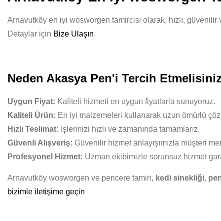
Arnavutköy en iyi wosworgen tamircisi olarak, hızlı, güvenilir
Detaylar için
Bize Ulaşın
.
Neden Akasya Pen'i Tercih Etmelisini
Uygun Fiyat:
Kaliteli hizmeti en uygun fiyatlarla sunuyoruz.
Kaliteli Ürün:
En iyi malzemeleri kullanarak uzun ömürlü çöz
Hızlı Teslimat:
İşlerinizi hızlı ve zamanında tamamlarız.
Güvenli Alışveriş:
Güvenilir hizmet anlayışımızla müşteri mem
Profesyonel Hizmet:
Uzman ekibimizle sorunsuz hizmet gara
Arnavutköy wosworgen ve pencere tamiri,
kedi sinekliği
,
pen
bizimle iletişime geçin