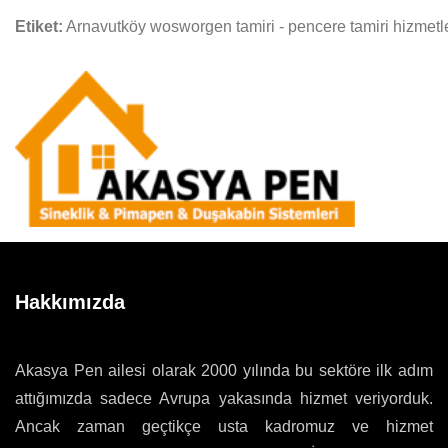
Etiket:
Arnavutköy wosworgen tamiri - pencere tamiri hizmetl
Hakkımızda
Akasya Pen ailesi olarak 2000 yılında bu sektöre ilk adım
attığımızda sadece Avrupa yakasında hizmet veriyorduk.
Ancak zaman geçtikçe usta kadromuz ve hizmet