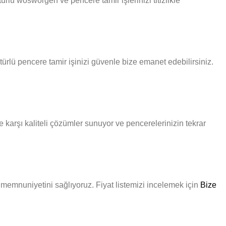
rlü wosworgen ve pencere tamir işlerinizi titizlikle
ürlü pencere tamir işinizi güvenle bize emanet edebilirsiniz.
karşı kaliteli çözümler sunuyor ve pencerelerinizin tekrar
i memnuniyetini sağlıyoruz. Fiyat listemizi incelemek için
Bize