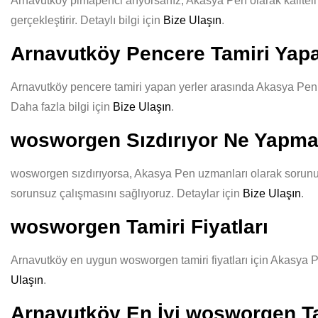
Arnavutköy pimapenci arıyorsanız, Akasya Pen olarak kaliteli v
gerçekleştirir. Detaylı bilgi için
Bize Ulaşın
.
Arnavutköy Pencere Tamiri Yapa
Arnavutköy pencere tamiri yapan yerler arasında Akasya Pen, uz
Daha fazla bilgi için
Bize Ulaşın
.
wosworgen Sızdırıyor Ne Yapma
wosworgen sızdırıyorsa, Akasya Pen uzmanları olarak sorununuz
sorunsuz çalışmasını sağlıyoruz. Detaylar için
Bize Ulaşın
.
wosworgen Tamiri Fiyatları
Arnavutköy en uygun wosworgen tamiri fiyatları için Akasya Pen
Ulaşın
.
Arnavutköy En İyi wosworgen Ta