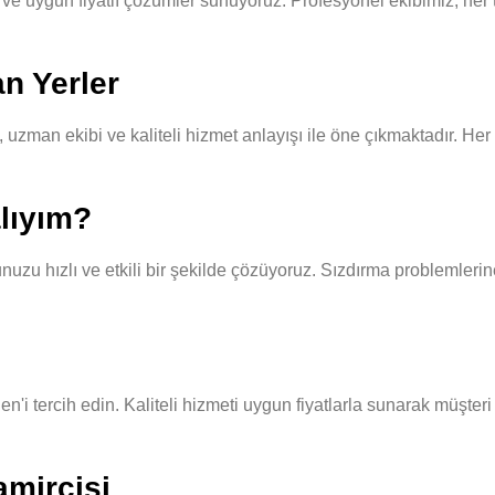
e uygun fiyatlı çözümler sunuyoruz. Profesyonel ekibimiz, her tü
n Yerler
man ekibi ve kaliteli hizmet anlayışı ile öne çıkmaktadır. Her t
lıyım?
u hızlı ve etkili bir şekilde çözüyoruz. Sızdırma problemlerine 
'i tercih edin. Kaliteli hizmeti uygun fiyatlarla sunarak müşter
mircisi