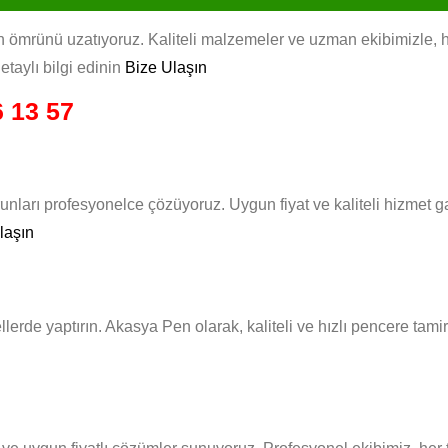
ömrünü uzatıyoruz. Kaliteli malzemeler ve uzman ekibimizle, her 
taylı bilgi edinin
Bize Ulaşın
 13 57
nları profesyonelce çözüyoruz. Uygun fiyat ve kaliteli hizmet g
laşın
llerde yaptırın. Akasya Pen olarak, kaliteli ve hızlı pencere tam