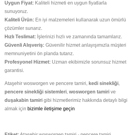
Uygun Fiyat:
Kaliteli hizmeti en uygun fiyatlarla
sunuyoruz.
Kaliteli Ürün:
En iyi malzemeleri kullanarak uzun ömürlü
çözümler sunarız.
Hızlı Teslimat:
İşlerinizi hızlı ve zamanında tamamlarız.
Güvenli Alışveriş:
Güvenilir hizmet anlayışımızla müşteri
memnuniyetini ön planda tutarız.
Profesyonel Hizmet:
Uzman ekibimizle sorunsuz hizmet
garantisi.
Ataşehir wosworgen ve pencere tamiri,
kedi sinekliği
,
pencere sinekliği sistemleri
,
wosworgen tamiri
ve
duşakabin tamiri
gibi hizmetlerimiz hakkında detaylı bilgi
almak için
bizimle iletişime geçin
Etiket:
Ataşehir wosworgen tamiri - pencere tamiri