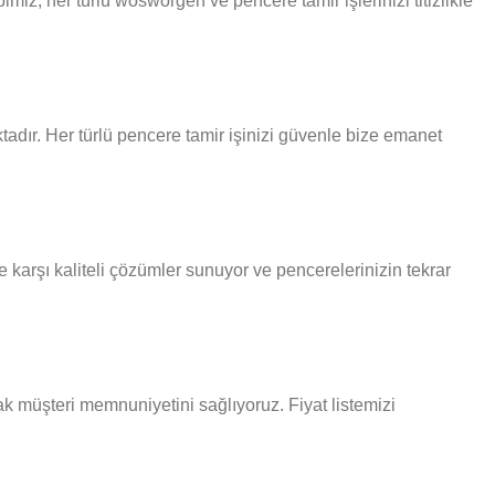
iz, her türlü wosworgen ve pencere tamir işlerinizi titizlikle
adır. Her türlü pencere tamir işinizi güvenle bize emanet
karşı kaliteli çözümler sunuyor ve pencerelerinizin tekrar
ak müşteri memnuniyetini sağlıyoruz. Fiyat listemizi