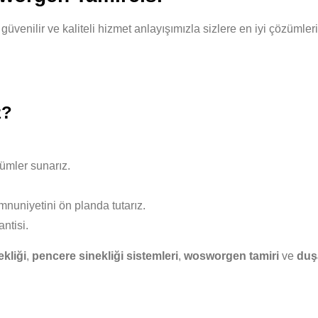
 güvenilir ve kaliteli hizmet anlayışımızla sizlere en iyi çözüml
z?
ümler sunarız.
nuniyetini ön planda tutarız.
ntisi.
ekliği
,
pencere sinekliği sistemleri
,
wosworgen tamiri
ve
duş