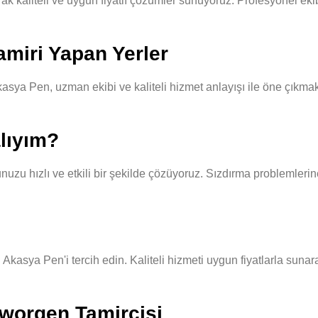
kaliteli ve uygun fiyatlı çözümler sunuyoruz. Profesyonel ekibim
miri Yapan Yerler
sya Pen, uzman ekibi ve kaliteli hizmet anlayışı ile öne çıkmakt
lıyım?
u hızlı ve etkili bir şekilde çözüyoruz. Sızdırma problemlerine 
Akasya Pen'i tercih edin. Kaliteli hizmeti uygun fiyatlarla sunar
sworgen Tamircisi