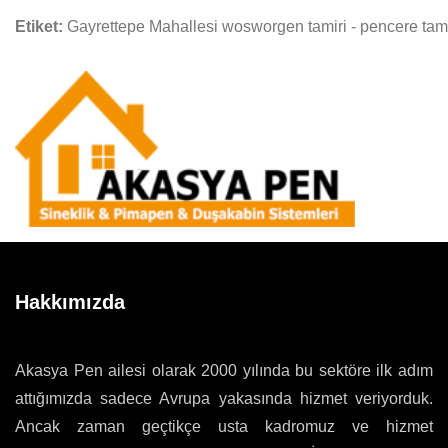
Etiket:
Gayrettepe Mahallesi wosworgen tamiri - pencere tami
Hakkımızda
Akasya Pen ailesi olarak 2000 yılında bu sektöre ilk adım
attığımızda sadece Avrupa yakasında hizmet veriyorduk.
Ancak zaman geçtikçe usta kadromuz ve hizmet