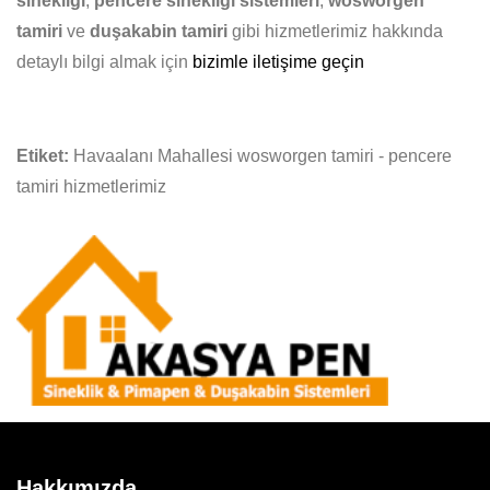
sinekliği
,
pencere sinekliği sistemleri
,
wosworgen
tamiri
ve
duşakabin tamiri
gibi hizmetlerimiz hakkında
detaylı bilgi almak için
bizimle iletişime geçin
Etiket:
Havaalanı Mahallesi wosworgen tamiri - pencere
tamiri hizmetlerimiz
Hakkımızda