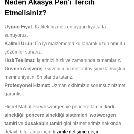
Neden Akasya Pen'i Tercih
Etmelisiniz?
Uygun Fiyat:
Kaliteli hizmeti en uygun fiyatlarla
sunuyoruz.
Kaliteli Ürün:
En iyi malzemeleri kullanarak uzun ömürlü
çözümler sunarız.
Hızlı Teslimat:
İşlerinizi hızlı ve zamanında tamamlarız.
Güvenli Alışveriş:
Güvenilir hizmet anlayışımızla müşteri
memnuniyetini ön planda tutarız.
Profesyonel Hizmet:
Uzman ekibimizle sorunsuz hizmet
garantisi.
Hicret Mahallesi wosworgen ve pencere tamiri,
kedi
sinekliği
,
pencere sinekliği sistemleri
,
wosworgen
tamiri
ve
duşakabin tamiri
gibi hizmetlerimiz hakkında
detaylı bilgi almak için
bizimle iletişime geçin