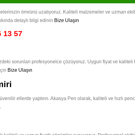
erinizin ömrünü uzatıyoruz. Kaliteli malzemeler ve uzman ekibimi
kında detaylı bilgi edinin
Bize Ulaşın
 13 57
zdeki sorunları profesyonelce çözüyoruz. Uygun fiyat ve kalitel
için
Bize Ulaşın
iri
üvenilir ellerde yaptırın. Akasya Pen olarak, kaliteli ve hızlı pe
.