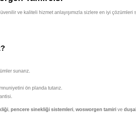
güvenilir ve kaliteli hizmet anlayışımızla sizlere en iyi çözümle
z?
ümler sunarız.
nuniyetini ön planda tutarız.
ntisi.
liği
,
pencere sinekliği sistemleri
,
wosworgen tamiri
ve
duşak