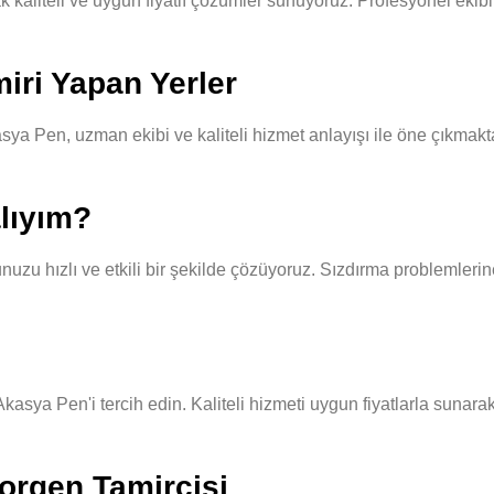
aliteli ve uygun fiyatlı çözümler sunuyoruz. Profesyonel ekibimi
iri Yapan Yerler
ya Pen, uzman ekibi ve kaliteli hizmet anlayışı ile öne çıkmakta
lıyım?
u hızlı ve etkili bir şekilde çözüyoruz. Sızdırma problemlerine 
kasya Pen'i tercih edin. Kaliteli hizmeti uygun fiyatlarla sunar
orgen Tamircisi