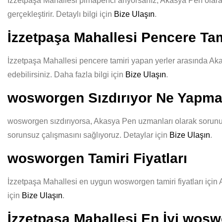
İzzetpaşa Mahallesi pimapenci arıyorsanız, Akasya Pen olarak k
gerçekleştirir. Detaylı bilgi için
Bize Ulaşın
.
İzzetpaşa Mahallesi Pencere Tam
İzzetpaşa Mahallesi pencere tamiri yapan yerler arasında Akas
edebilirsiniz. Daha fazla bilgi için
Bize Ulaşın
.
wosworgen Sızdırıyor Ne Yapma
wosworgen sızdırıyorsa, Akasya Pen uzmanları olarak sorununuz
sorunsuz çalışmasını sağlıyoruz. Detaylar için
Bize Ulaşın
.
wosworgen Tamiri Fiyatları
İzzetpaşa Mahallesi en uygun wosworgen tamiri fiyatları için A
için
Bize Ulaşın
.
İzzetpaşa Mahallesi En İyi wosw