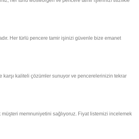
z, her türlü wosworgen ve pencere tamir işlerinizi titizlikle
dır. Her türlü pencere tamir işinizi güvenle bize emanet
karşı kaliteli çözümler sunuyor ve pencerelerinizin tekrar
ak müşteri memnuniyetini sağlıyoruz. Fiyat listemizi incelemek