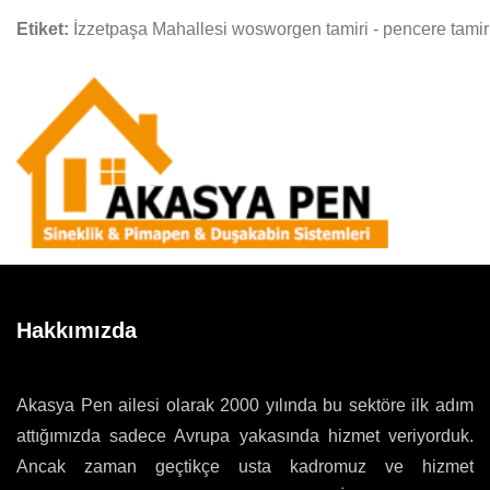
Etiket:
İzzetpaşa Mahallesi wosworgen tamiri - pencere tamiri
Hakkımızda
Akasya Pen ailesi olarak 2000 yılında bu sektöre ilk adım
attığımızda sadece Avrupa yakasında hizmet veriyorduk.
Ancak zaman geçtikçe usta kadromuz ve hizmet