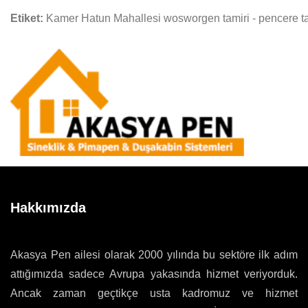
Etiket:
Kamer Hatun Mahallesi wosworgen tamiri - pencere ta
Hakkımızda
Akasya Pen ailesi olarak 2000 yılında bu sektöre ilk adım
attığımızda sadece Avrupa yakasında hizmet veriyorduk.
Ancak zaman geçtikçe usta kadromuz ve hizmet