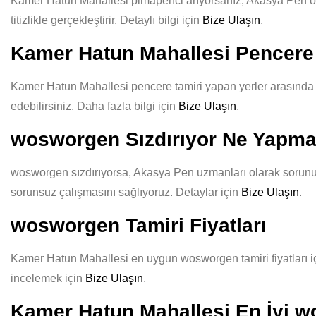
Kamer Hatun Mahallesi pimapenci arıyorsanız, Akasya Pen olar
titizlikle gerçekleştirir. Detaylı bilgi için
Bize Ulaşın
.
Kamer Hatun Mahallesi Pencere 
Kamer Hatun Mahallesi pencere tamiri yapan yerler arasında Ak
edebilirsiniz. Daha fazla bilgi için
Bize Ulaşın
.
wosworgen Sızdırıyor Ne Yapma
wosworgen sızdırıyorsa, Akasya Pen uzmanları olarak sorununuz
sorunsuz çalışmasını sağlıyoruz. Detaylar için
Bize Ulaşın
.
wosworgen Tamiri Fiyatları
Kamer Hatun Mahallesi en uygun wosworgen tamiri fiyatları için
incelemek için
Bize Ulaşın
.
Kamer Hatun Mahallesi En İyi w