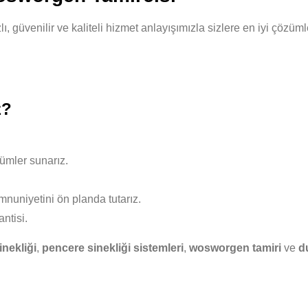
, güvenilir ve kaliteli hizmet anlayışımızla sizlere en iyi çözü
z?
ümler sunarız.
nuniyetini ön planda tutarız.
ntisi.
inekliği
,
pencere sinekliği sistemleri
,
wosworgen tamiri
ve
d