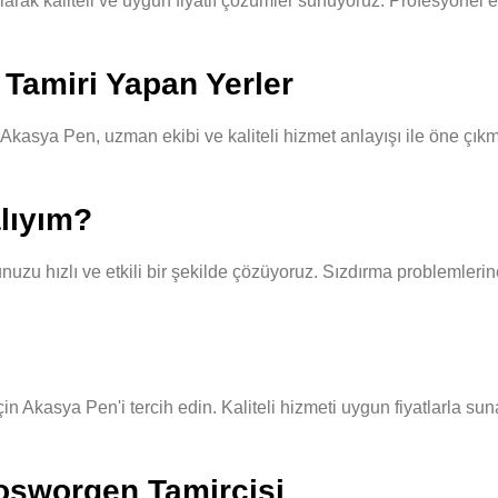
ak kaliteli ve uygun fiyatlı çözümler sunuyoruz. Profesyonel ek
Tamiri Yapan Yerler
asya Pen, uzman ekibi ve kaliteli hizmet anlayışı ile öne çıkma
lıyım?
u hızlı ve etkili bir şekilde çözüyoruz. Sızdırma problemlerine 
 Akasya Pen'i tercih edin. Kaliteli hizmeti uygun fiyatlarla sun
osworgen Tamircisi