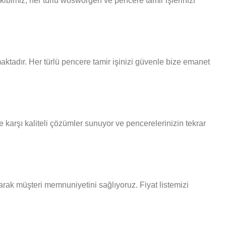
ibimiz, her türlü wosworgen ve pencere tamir işlerinizi
ktadır. Her türlü pencere tamir işinizi güvenle bize emanet
karşı kaliteli çözümler sunuyor ve pencerelerinizin tekrar
arak müşteri memnuniyetini sağlıyoruz. Fiyat listemizi