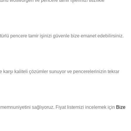
rlü wosworgen ve pencere tamir işlerinizi titizlikle
ürlü pencere tamir işinizi güvenle bize emanet edebilirsiniz.
karşı kaliteli çözümler sunuyor ve pencerelerinizin tekrar
i memnuniyetini sağlıyoruz. Fiyat listemizi incelemek için
Bize