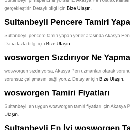
Sultanbeyli pimapenci arıyorsanız, Akasya Pen olarak kaliteli 
gerçekleştirir. Detaylı bilgi için
Bize Ulaşın
.
Sultanbeyli Pencere Tamiri Yapa
Sultanbeyli pencere tamiri yapan yerler arasında Akasya Pen, u
Daha fazla bilgi için
Bize Ulaşın
.
wosworgen Sızdırıyor Ne Yapma
wosworgen sızdırıyorsa, Akasya Pen uzmanları olarak sorununuz
sorunsuz çalışmasını sağlıyoruz. Detaylar için
Bize Ulaşın
.
wosworgen Tamiri Fiyatları
Sultanbeyli en uygun wosworgen tamiri fiyatları için Akasya Pe
Ulaşın
.
Sultanbeyli En İyi wosworgen Ta