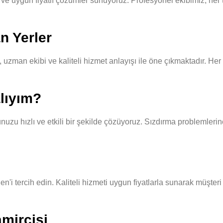
ve uygun fiyatlı çözümler sunuyoruz. Profesyonel ekibimiz, her tü
n Yerler
zman ekibi ve kaliteli hizmet anlayışı ile öne çıkmaktadır. Her t
lıyım?
u hızlı ve etkili bir şekilde çözüyoruz. Sızdırma problemlerine 
n'i tercih edin. Kaliteli hizmeti uygun fiyatlarla sunarak müşter
mircisi