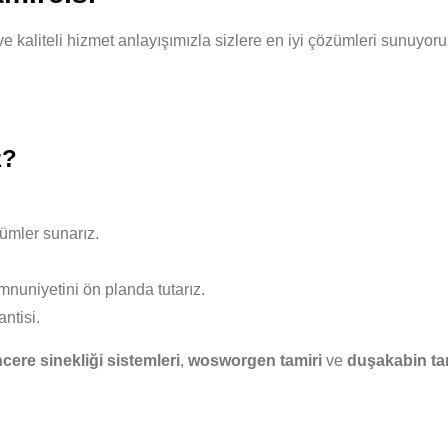
 ve kaliteli hizmet anlayışımızla sizlere en iyi çözümleri sunuyo
z?
ümler sunarız.
nuniyetini ön planda tutarız.
ntisi.
cere sinekliği sistemleri
,
wosworgen tamiri
ve
duşakabin ta