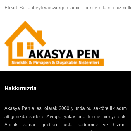
Etiket:
Sultanbeyli wosworgen tamiri - pencere tamiri hizmetl
Hakkımızda
Akasya Pen ailesi olarak 2000 yılında bu sektöre ilk adım
attığımızda sadece Avrupa yakasında hizmet veriyorduk.
Ancak zaman geçtikçe usta kadromuz ve hizmet