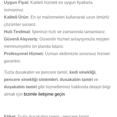
Uygun Fiyat:
Kaliteli hizmeti en uygun fiyatlarla
sunuyoruz.
Kaliteli Ürün:
En iyi malzemeleri kullanarak uzun ömürlü
çözümler sunarız.
Hızlı Teslimat:
İşlerinizi hızlı ve zamanında tamamlarız.
Güvenli Alışveriş:
Güvenilir hizmet anlayışımızla müşteri
memnuniyetini ön planda tutarız.
Profesyonel Hizmet:
Uzman ekibimizle sorunsuz hizmet
garantisi.
Tuzla dusakabin ve pencere tamiri,
kedi sinekliği
,
pencere sinekliği sistemleri
,
dusakabin tamiri
ve
duşakabin tamiri
gibi hizmetlerimiz hakkında detaylı bilgi
almak için
bizimle iletişime geçin
Etiket:
Tuzla dusakabin tamiri - pencere tamiri