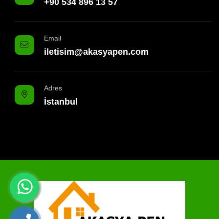
+90 534 896 13 57
Email
iletisim@akasyapen.com
Adres
İstanbul