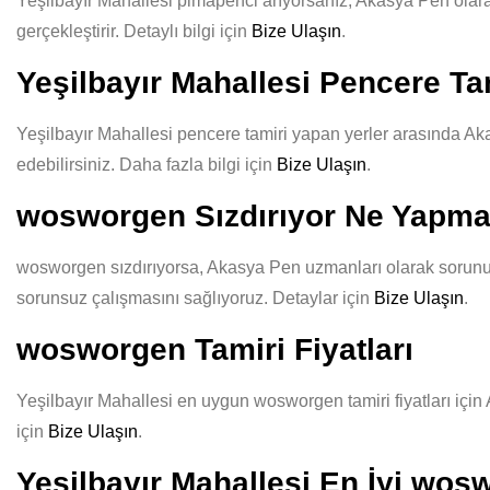
Yeşilbayır Mahallesi pimapenci arıyorsanız, Akasya Pen olarak 
gerçekleştirir. Detaylı bilgi için
Bize Ulaşın
.
Yeşilbayır Mahallesi Pencere Ta
Yeşilbayır Mahallesi pencere tamiri yapan yerler arasında Aka
edebilirsiniz. Daha fazla bilgi için
Bize Ulaşın
.
wosworgen Sızdırıyor Ne Yapma
wosworgen sızdırıyorsa, Akasya Pen uzmanları olarak sorununuz
sorunsuz çalışmasını sağlıyoruz. Detaylar için
Bize Ulaşın
.
wosworgen Tamiri Fiyatları
Yeşilbayır Mahallesi en uygun wosworgen tamiri fiyatları için 
için
Bize Ulaşın
.
Yeşilbayır Mahallesi En İyi wos