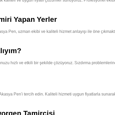
kaliteli ve uygun fiyatlı çözümler sunuyoruz. Profesyonel ekibimi
miri Yapan Yerler
sya Pen, uzman ekibi ve kaliteli hizmet anlayışı ile öne çıkmakt
lıyım?
u hızlı ve etkili bir şekilde çözüyoruz. Sızdırma problemlerine 
Akasya Pen'i tercih edin. Kaliteli hizmeti uygun fiyatlarla sunar
worgen Tamircisi