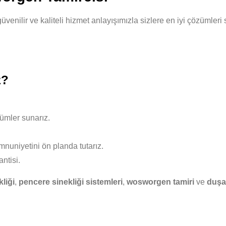
güvenilir ve kaliteli hizmet anlayışımızla sizlere en iyi çözümle
z?
ümler sunarız.
nuniyetini ön planda tutarız.
ntisi.
kliği
,
pencere sinekliği sistemleri
,
wosworgen tamiri
ve
duşa