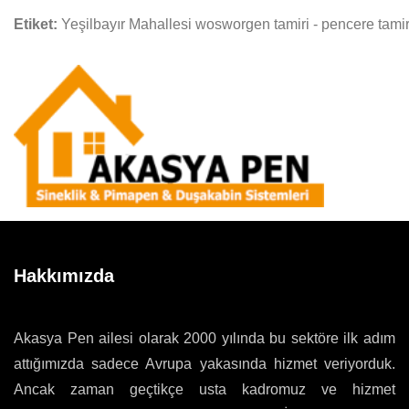
Etiket:
Yeşilbayır Mahallesi wosworgen tamiri - pencere tamir
Hakkımızda
Akasya Pen ailesi olarak 2000 yılında bu sektöre ilk adım
attığımızda sadece Avrupa yakasında hizmet veriyorduk.
Ancak zaman geçtikçe usta kadromuz ve hizmet