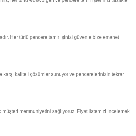
z, her türlü wosworgen ve pencere tamir işlerinizi titizlikle
adır. Her türlü pencere tamir işinizi güvenle bize emanet
karşı kaliteli çözümler sunuyor ve pencerelerinizin tekrar
ak müşteri memnuniyetini sağlıyoruz. Fiyat listemizi incelemek