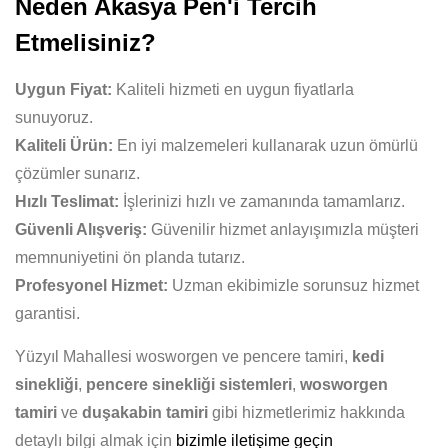
Neden Akasya Pen'i Tercih
Etmelisiniz?
Uygun Fiyat:
Kaliteli hizmeti en uygun fiyatlarla
sunuyoruz.
Kaliteli Ürün:
En iyi malzemeleri kullanarak uzun ömürlü
çözümler sunarız.
Hızlı Teslimat:
İşlerinizi hızlı ve zamanında tamamlarız.
Güvenli Alışveriş:
Güvenilir hizmet anlayışımızla müşteri
memnuniyetini ön planda tutarız.
Profesyonel Hizmet:
Uzman ekibimizle sorunsuz hizmet
garantisi.
Yüzyıl Mahallesi wosworgen ve pencere tamiri,
kedi
sinekliği
,
pencere sinekliği sistemleri
,
wosworgen
tamiri
ve
duşakabin tamiri
gibi hizmetlerimiz hakkında
detaylı bilgi almak için
bizimle iletişime geçin