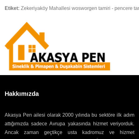
Etiket:
Zekeriyaköy Mahallesi wosworgen tamiri - pencere tam
Hakkımızda
Akasya Pen ailesi olarak 2000 yılında bu sektöre ilk adım
attığımızda sadece Avrupa yakasında hizmet veriyorduk.
Ancak zaman geçtikçe usta kadromuz ve hizmet