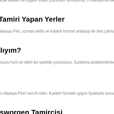
k kaliteli ve uygun fiyatlı çözümler sunuyoruz. Profesyonel eki
Tamiri Yapan Yerler
asya Pen, uzman ekibi ve kaliteli hizmet anlayışı ile öne çıkma
lıyım?
u hızlı ve etkili bir şekilde çözüyoruz. Sızdırma problemlerine 
 Akasya Pen'i tercih edin. Kaliteli hizmeti uygun fiyatlarla suna
osworgen Tamircisi