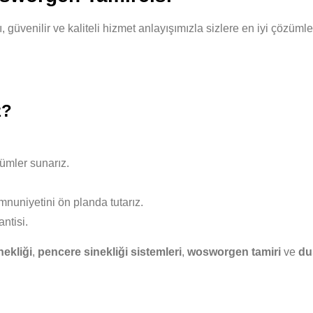
, güvenilir ve kaliteli hizmet anlayışımızla sizlere en iyi çözüm
z?
ümler sunarız.
nuniyetini ön planda tutarız.
ntisi.
nekliği
,
pencere sinekliği sistemleri
,
wosworgen tamiri
ve
du