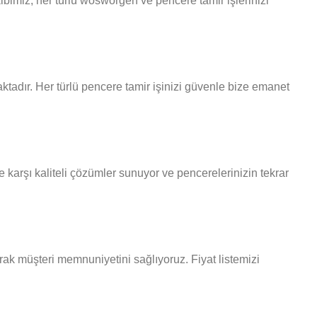
bimiz, her türlü wosworgen ve pencere tamir işlerinizi
ktadır. Her türlü pencere tamir işinizi güvenle bize emanet
karşı kaliteli çözümler sunuyor ve pencerelerinizin tekrar
rak müşteri memnuniyetini sağlıyoruz. Fiyat listemizi