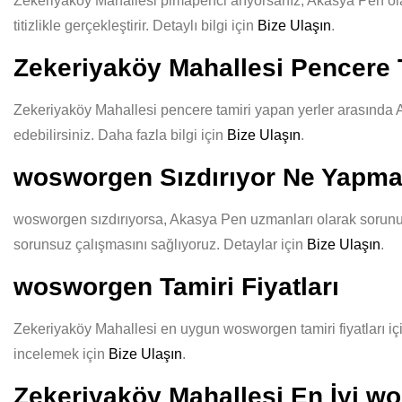
Zekeriyaköy Mahallesi pimapenci arıyorsanız, Akasya Pen olara
titizlikle gerçekleştirir. Detaylı bilgi için
Bize Ulaşın
.
Zekeriyaköy Mahallesi Pencere 
Zekeriyaköy Mahallesi pencere tamiri yapan yerler arasında Ak
edebilirsiniz. Daha fazla bilgi için
Bize Ulaşın
.
wosworgen Sızdırıyor Ne Yapma
wosworgen sızdırıyorsa, Akasya Pen uzmanları olarak sorununuz
sorunsuz çalışmasını sağlıyoruz. Detaylar için
Bize Ulaşın
.
wosworgen Tamiri Fiyatları
Zekeriyaköy Mahallesi en uygun wosworgen tamiri fiyatları için
incelemek için
Bize Ulaşın
.
Zekeriyaköy Mahallesi En İyi w