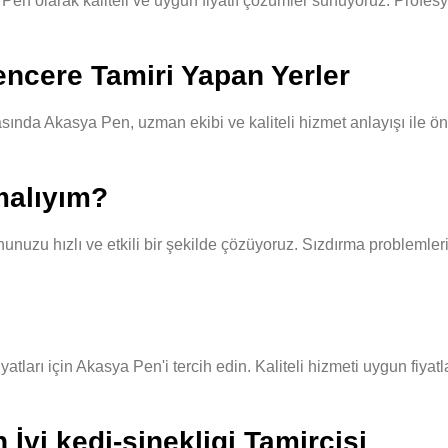
en olarak kaliteli ve uygun fiyatlı çözümler sunuyoruz. Profesyo
encere Tamiri Yapan Yerler
ında Akasya Pen, uzman ekibi ve kaliteli hizmet anlayışı ile öne
malıyım?
unuzu hızlı ve etkili bir şekilde çözüyoruz. Sızdırma problemleri
yatları için Akasya Pen'i tercih edin. Kaliteli hizmeti uygun fiya
İyi kedi-sinekligi Tamircisi