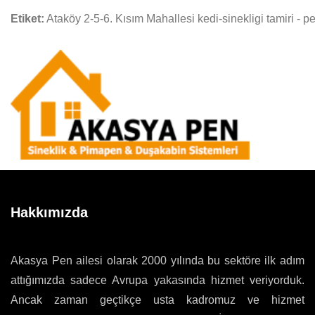
Etiket:
Ataköy 2-5-6. Kısım Mahallesi kedi-sinekligi tamiri - p
Hakkımızda
Akasya Pen ailesi olarak 2000 yılında bu sektöre ilk adım
attığımızda sadece Avrupa yakasında hizmet veriyorduk.
Ancak zaman geçtikçe usta kadromuz ve hizmet