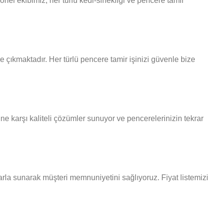
nel ekibimiz, her türlü kedi-sinekligi ve pencere tamir
 çıkmaktadır. Her türlü pencere tamir işinizi güvenle bize
ne karşı kaliteli çözümler sunuyor ve pencerelerinizin tekrar
tlarla sunarak müşteri memnuniyetini sağlıyoruz. Fiyat listemizi