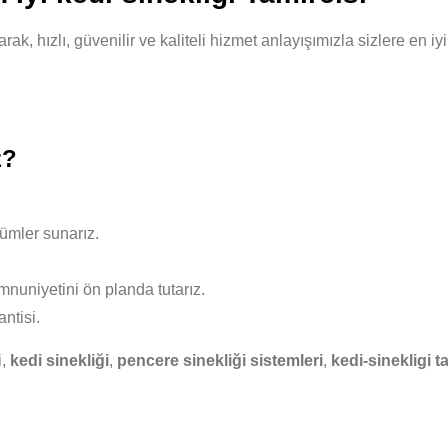
arak, hızlı, güvenilir ve kaliteli hizmet anlayışımızla sizlere en 
z?
ümler sunarız.
nuniyetini ön planda tutarız.
ntisi.
i,
kedi sinekliği
,
pencere sinekliği sistemleri
,
kedi-sinekligi t