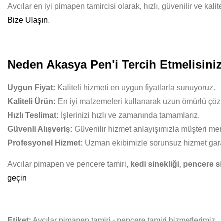
Avcılar en iyi pimapen tamircisi olarak, hızlı, güvenilir ve ka
Bize Ulaşın
.
Neden Akasya Pen'i Tercih Etmelisini
Uygun Fiyat:
Kaliteli hizmeti en uygun fiyatlarla sunuyoruz.
Kaliteli Ürün:
En iyi malzemeleri kullanarak uzun ömürlü çöz
Hızlı Teslimat:
İşlerinizi hızlı ve zamanında tamamlarız.
Güvenli Alışveriş:
Güvenilir hizmet anlayışımızla müşteri mem
Profesyonel Hizmet:
Uzman ekibimizle sorunsuz hizmet gara
Avcılar pimapen ve pencere tamiri,
kedi sinekliği
,
pencere si
geçin
Etiket:
Avcılar pimapen tamiri - pencere tamiri hizmetlerimiz