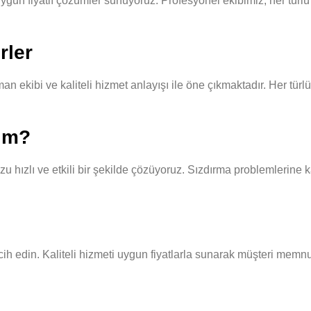
gun fiyatlı çözümler sunuyoruz. Profesyonel ekibimiz, her türlü pi
rler
 ekibi ve kaliteli hizmet anlayışı ile öne çıkmaktadır. Her türlü
yım?
hızlı ve etkili bir şekilde çözüyoruz. Sızdırma problemlerine ka
cih edin. Kaliteli hizmeti uygun fiyatlarla sunarak müşteri memnu