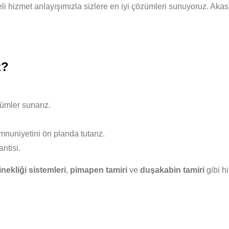
liteli hizmet anlayışımızla sizlere en iyi çözümleri sunuyoruz. Ak
z?
ümler sunarız.
nuniyetini ön planda tutarız.
ntisi.
nekliği sistemleri
,
pimapen tamiri
ve
duşakabin tamiri
gibi h