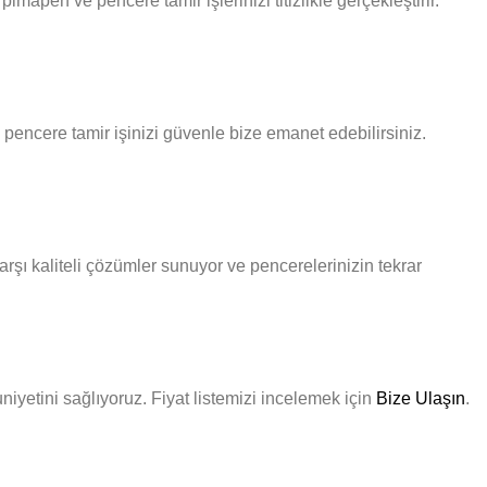
mapen ve pencere tamir işlerinizi titizlikle gerçekleştirir.
 pencere tamir işinizi güvenle bize emanet edebilirsiniz.
rşı kaliteli çözümler sunuyor ve pencerelerinizin tekrar
niyetini sağlıyoruz. Fiyat listemizi incelemek için
Bize Ulaşın
.