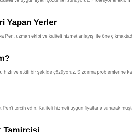
teli ve uygun fiyatlı çözümler sunuyoruz. Profesyonel ekibimiz, h
i Yapan Yerler
 Pen, uzman ekibi ve kaliteli hizmet anlayışı ile öne çıkmaktadı
ım?
hızlı ve etkili bir şekilde çözüyoruz. Sızdırma problemlerine kar
a Pen'i tercih edin. Kaliteli hizmeti uygun fiyatlarla sunarak müş
k Tamircisi