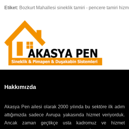
Etiket:
Bozkurt Mahallesi sineklik tamiri - pencere tamiri hizm
Hakkımızda
Akasya Pen ailesi olarak 2000 yılında bu sektöre ilk adım
attığımızda sadece Avrupa yakasında hizmet veriyorduk.
Ancak zaman geçtikçe usta kadromuz ve hizmet