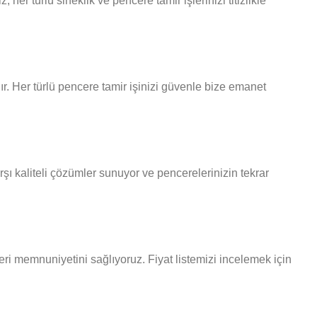
er türlü sineklik ve pencere tamir işlerinizi titizlikle
r. Her türlü pencere tamir işinizi güvenle bize emanet
şı kaliteli çözümler sunuyor ve pencerelerinizin tekrar
teri memnuniyetini sağlıyoruz. Fiyat listemizi incelemek için