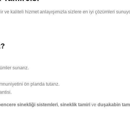
nilir ve kaliteli hizmet anlayışımızla sizlere en iyi çözümleri su
z?
ümler sunarız.
nuniyetini ön planda tutarız.
ntisi.
pencere sinekliği sistemleri
,
sineklik tamiri
ve
duşakabin tami