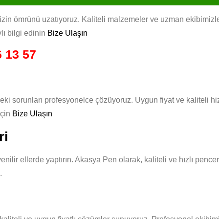
zin ömrünü uzatıyoruz. Kaliteli malzemeler ve uzman ekibimizle, he
lı bilgi edinin
Bize Ulaşın
 13 57
eki sorunları profesyonelce çözüyoruz. Uygun fiyat ve kaliteli 
için
Bize Ulaşın
ri
nilir ellerde yaptırın. Akasya Pen olarak, kaliteli ve hızlı penc
.