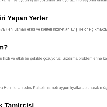
teli ve uygun fiyatlı çözümler sunuyoruz. Profesyonel ekibimiz, h
ri Yapan Yerler
 Pen, uzman ekibi ve kaliteli hizmet anlayışı ile öne çıkmaktad
ım?
hızlı ve etkili bir şekilde çözüyoruz. Sızdırma problemlerine kar
a Pen'i tercih edin. Kaliteli hizmeti uygun fiyatlarla sunarak mü
k Tamircisi