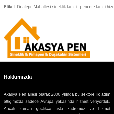
Etiket:
Duatepe Mahallesi sineklik tamiri - pencere tamiri hiz
Hakkımızda
Akasya Pen ailesi olarak 2000 yılında bu sektöre ilk adım
attığımızda sadece Avrupa yakasında hizmet veriyorduk.
Ancak zaman geçtikçe usta kadromuz ve hizmet