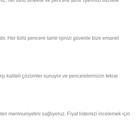
er türlü sineklik ve pencere tamir işlerinizi titizlikle
ır. Her türlü pencere tamir işinizi güvenle bize emanet
şı kaliteli çözümler sunuyor ve pencerelerinizin tekrar
şteri memnuniyetini sağlıyoruz. Fiyat listemizi incelemek için