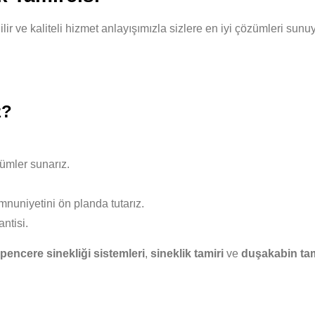
nilir ve kaliteli hizmet anlayışımızla sizlere en iyi çözümleri su
z?
ümler sunarız.
nuniyetini ön planda tutarız.
ntisi.
pencere sinekliği sistemleri
,
sineklik tamiri
ve
duşakabin tam