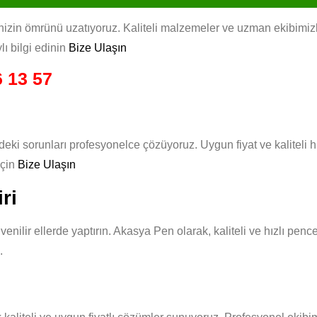
zin ömrünü uzatıyoruz. Kaliteli malzemeler ve uzman ekibimizle, h
lı bilgi edinin
Bize Ulaşın
 13 57
eki sorunları profesyonelce çözüyoruz. Uygun fiyat ve kaliteli 
için
Bize Ulaşın
ri
enilir ellerde yaptırın. Akasya Pen olarak, kaliteli ve hızlı pen
.