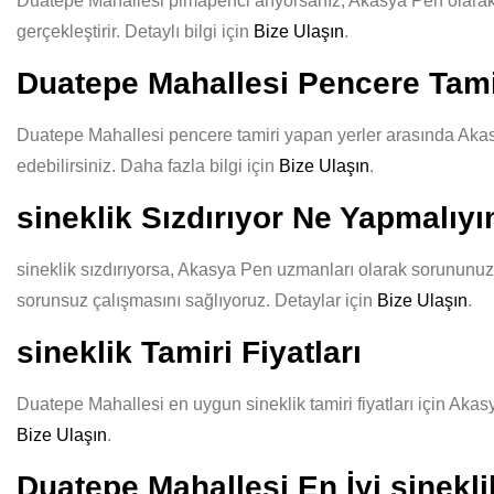
Duatepe Mahallesi pimapenci arıyorsanız, Akasya Pen olarak kali
gerçekleştirir. Detaylı bilgi için
Bize Ulaşın
.
Duatepe Mahallesi Pencere Tami
Duatepe Mahallesi pencere tamiri yapan yerler arasında Akasya
edebilirsiniz. Daha fazla bilgi için
Bize Ulaşın
.
sineklik Sızdırıyor Ne Yapmalıy
sineklik sızdırıyorsa, Akasya Pen uzmanları olarak sorununuzu 
sorunsuz çalışmasını sağlıyoruz. Detaylar için
Bize Ulaşın
.
sineklik Tamiri Fiyatları
Duatepe Mahallesi en uygun sineklik tamiri fiyatları için Akasy
Bize Ulaşın
.
Duatepe Mahallesi En İyi sinekli