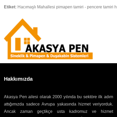
Etiket:
Hacımaşlı Mahallesi pimapen tamiri - pencere tamiri h
Hakkımızda
Akasya Pen ailesi olarak 2000 yılında bu sektöre ilk adım
attığımızda sadece Avrupa yakasında hizmet veriyorduk.
Ancak zaman geçtikçe usta kadromuz ve hizmet