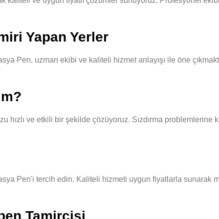
aliteli ve uygun fiyatlı çözümler sunuyoruz. Profesyonel ekibimiz
iri Yapan Yerler
ya Pen, uzman ekibi ve kaliteli hizmet anlayışı ile öne çıkmakta
yım?
hızlı ve etkili bir şekilde çözüyoruz. Sızdırma problemlerine ka
sya Pen'i tercih edin. Kaliteli hizmeti uygun fiyatlarla sunarak 
pen Tamircisi