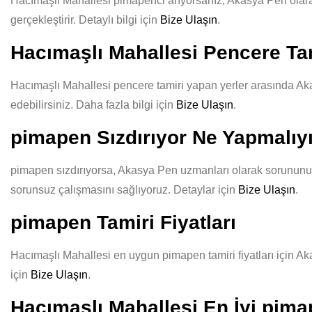
Hacımaşlı Mahallesi pimapenci arıyorsanız, Akasya Pen olarak k
gerçekleştirir. Detaylı bilgi için
Bize Ulaşın
.
Hacımaşlı Mahallesi Pencere Tam
Hacımaşlı Mahallesi pencere tamiri yapan yerler arasında Akas
edebilirsiniz. Daha fazla bilgi için
Bize Ulaşın
.
pimapen Sızdırıyor Ne Yapmalı
pimapen sızdırıyorsa, Akasya Pen uzmanları olarak sorununuzu 
sorunsuz çalışmasını sağlıyoruz. Detaylar için
Bize Ulaşın
.
pimapen Tamiri Fiyatları
Hacımaşlı Mahallesi en uygun pimapen tamiri fiyatları için Aka
için
Bize Ulaşın
.
Hacımaşlı Mahallesi En İyi pima