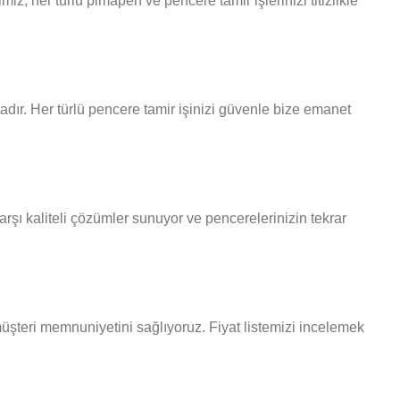
, her türlü pimapen ve pencere tamir işlerinizi titizlikle
dır. Her türlü pencere tamir işinizi güvenle bize emanet
rşı kaliteli çözümler sunuyor ve pencerelerinizin tekrar
müşteri memnuniyetini sağlıyoruz. Fiyat listemizi incelemek