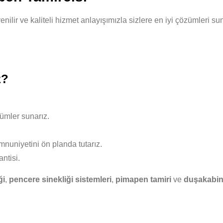
venilir ve kaliteli hizmet anlayışımızla sizlere en iyi çözümleri
z?
ümler sunarız.
nuniyetini ön planda tutarız.
ntisi.
ği
,
pencere sinekliği sistemleri
,
pimapen tamiri
ve
duşakabin 