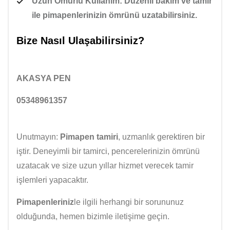
Uzun Ömürlü Kullanım:
Düzenli bakım ve tamir
ile
pimapenler
inizin ömrünü uzatabilirsiniz.
Bize Nasıl Ulaşabilirsiniz?
AKASYA PEN
05348961357
Unutmayın:
Pimapen tamiri
, uzmanlık gerektiren bir
iştir. Deneyimli bir tamirci, pencerelerinizin ömrünü
uzatacak ve size uzun yıllar hizmet verecek tamir
işlemleri yapacaktır.
Pimapenleriniz
le ilgili herhangi bir sorununuz
olduğunda, hemen bizimle iletişime geçin.