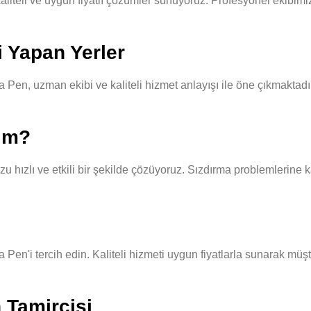
teli ve uygun fiyatlı çözümler sunuyoruz. Profesyonel ekibimiz, h
 Yapan Yerler
Pen, uzman ekibi ve kaliteli hizmet anlayışı ile öne çıkmaktadır
yım?
hızlı ve etkili bir şekilde çözüyoruz. Sızdırma problemlerine ka
 Pen'i tercih edin. Kaliteli hizmeti uygun fiyatlarla sunarak müş
 Tamircisi