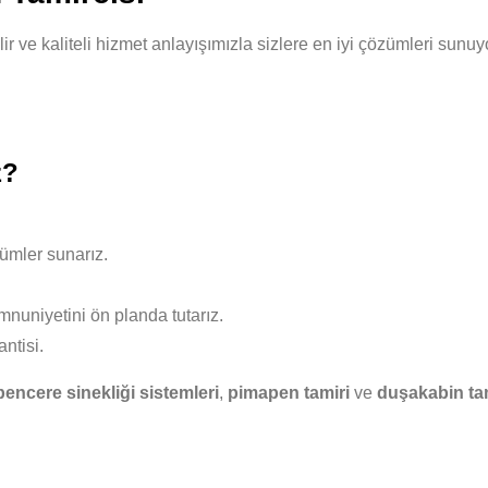
lir ve kaliteli hizmet anlayışımızla sizlere en iyi çözümleri sun
z?
ümler sunarız.
nuniyetini ön planda tutarız.
ntisi.
pencere sinekliği sistemleri
,
pimapen tamiri
ve
duşakabin ta