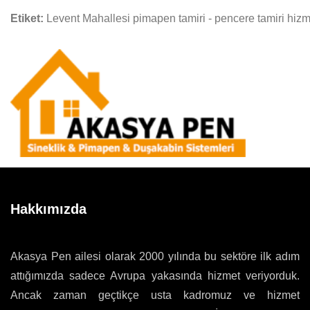
Etiket:
Levent Mahallesi pimapen tamiri - pencere tamiri hizm
Hakkımızda
Akasya Pen ailesi olarak 2000 yılında bu sektöre ilk adım
attığımızda sadece Avrupa yakasında hizmet veriyorduk.
Ancak zaman geçtikçe usta kadromuz ve hizmet