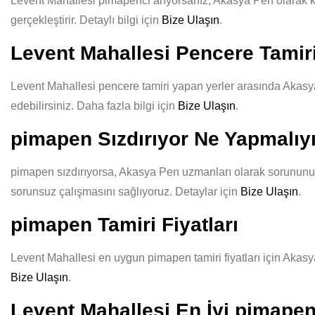
Levent Mahallesi pimapenci arıyorsanız, Akasya Pen olarak kali
gerçekleştirir. Detaylı bilgi için
Bize Ulaşın
.
Levent Mahallesi Pencere Tamiri
Levent Mahallesi pencere tamiri yapan yerler arasında Akasya 
edebilirsiniz. Daha fazla bilgi için
Bize Ulaşın
.
pimapen Sızdırıyor Ne Yapmalı
pimapen sızdırıyorsa, Akasya Pen uzmanları olarak sorununuzu 
sorunsuz çalışmasını sağlıyoruz. Detaylar için
Bize Ulaşın
.
pimapen Tamiri Fiyatları
Levent Mahallesi en uygun pimapen tamiri fiyatları için Akasya
Bize Ulaşın
.
Levent Mahallesi En İyi pimapen