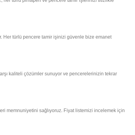
er türlü pimapen ve pencere tamir işlerinizi titizlikle
. Her türlü pencere tamir işinizi güvenle bize emanet
rşı kaliteli çözümler sunuyor ve pencerelerinizin tekrar
teri memnuniyetini sağlıyoruz. Fiyat listemizi incelemek için