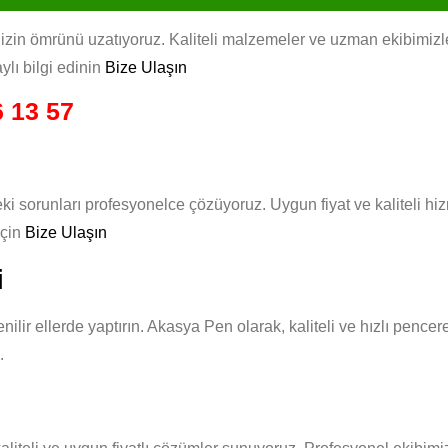
in ömrünü uzatıyoruz. Kaliteli malzemeler ve uzman ekibimizle, h
ylı bilgi edinin
Bize Ulaşın
 13 57
ki sorunları profesyonelce çözüyoruz. Uygun fiyat ve kaliteli h
için
Bize Ulaşın
i
nilir ellerde yaptırın. Akasya Pen olarak, kaliteli ve hızlı pence
.