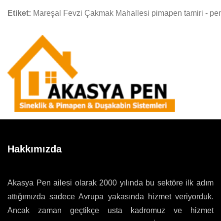
Etiket:
Mareşal Fevzi Çakmak Mahallesi pimapen tamiri - penc
Hakkımızda
Akasya Pen ailesi olarak 2000 yılında bu sektöre ilk adım
attığımızda sadece Avrupa yakasında hizmet veriyorduk.
Ancak zaman geçtikçe usta kadromuz ve hizmet