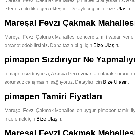
Mareşal Fevzi Çakmak Mahallesi pimapenci arıyorsanız, Akasya
işlerinizi titizlikle gerçekleştirir. Detaylı bilgi için
Bize Ulaşın
.
Mareşal Fevzi Çakmak Mahallesi
Mareşal Fevzi Çakmak Mahallesi pencere tamiri yapan yerler ar
emanet edebilirsiniz. Daha fazla bilgi için
Bize Ulaşın
.
pimapen Sızdırıyor Ne Yapmalı
pimapen sızdırıyorsa, Akasya Pen uzmanları olarak sorununuzu 
sorunsuz çalışmasını sağlıyoruz. Detaylar için
Bize Ulaşın
.
pimapen Tamiri Fiyatları
Mareşal Fevzi Çakmak Mahallesi en uygun pimapen tamiri fiyatla
incelemek için
Bize Ulaşın
.
Mareşal Fevzi Çakmak Mahallesi