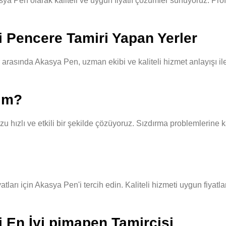
 Pen olarak kaliteli ve uygun fiyatlı çözümler sunuyoruz. Prof
 Pencere Tamiri Yapan Yerler
asında Akasya Pen, uzman ekibi ve kaliteli hizmet anlayışı ile 
yım?
hızlı ve etkili bir şekilde çözüyoruz. Sızdırma problemlerine ka
rı için Akasya Pen'i tercih edin. Kaliteli hizmeti uygun fiyatla
 En İyi pimapen Tamircisi