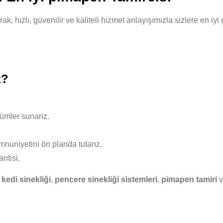
, hızlı, güvenilir ve kaliteli hizmet anlayışımızla sizlere en iy
z?
ümler sunarız.
nuniyetini ön planda tutarız.
ntisi.
,
kedi sinekliği
,
pencere sinekliği sistemleri
,
pimapen tamiri