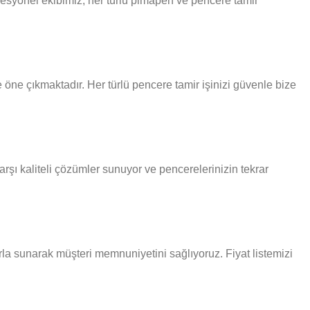
esyonel ekibimiz, her türlü pimapen ve pencere tamir
öne çıkmaktadır. Her türlü pencere tamir işinizi güvenle bize
rşı kaliteli çözümler sunuyor ve pencerelerinizin tekrar
rla sunarak müşteri memnuniyetini sağlıyoruz. Fiyat listemizi