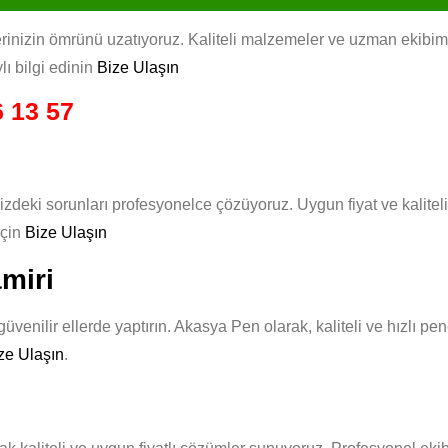
nizin ömrünü uzatıyoruz. Kaliteli malzemeler ve uzman ekibimizle,
lı bilgi edinin
Bize Ulaşın
 13 57
zdeki sorunları profesyonelce çözüyoruz. Uygun fiyat ve kalitel
için
Bize Ulaşın
miri
venilir ellerde yaptırın. Akasya Pen olarak, kaliteli ve hızlı pe
ze Ulaşın
.