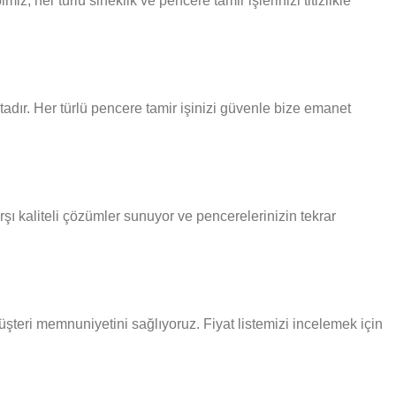
 her türlü sineklik ve pencere tamir işlerinizi titizlikle
adır. Her türlü pencere tamir işinizi güvenle bize emanet
şı kaliteli çözümler sunuyor ve pencerelerinizin tekrar
müşteri memnuniyetini sağlıyoruz. Fiyat listemizi incelemek için