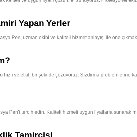
liteli ve uygun fiyatlı çözümler sunuyoruz. Profesyonel ekibimiz,
miri Yapan Yerler
ya Pen, uzman ekibi ve kaliteli hizmet anlayışı ile öne çıkmakt
ım?
hızlı ve etkili bir şekilde çözüyoruz. Sızdırma problemlerine kar
sya Pen'i tercih edin. Kaliteli hizmeti uygun fiyatlarla sunarak 
lik Tamircisi