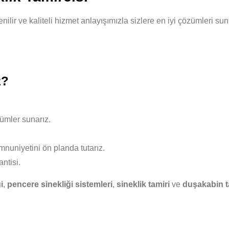
venilir ve kaliteli hizmet anlayışımızla sizlere en iyi çözümleri 
z?
ümler sunarız.
nuniyetini ön planda tutarız.
ntisi.
i
,
pencere sinekliği sistemleri
,
sineklik tamiri
ve
duşakabin t