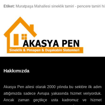
Etiket:
Muratpaşa Mahallesi sineklik tamiri - pencere tamiri h
Hakkımızda
Akasya Pen ailesi olarak 2000 yılında bu sektöre ilk adım
attığımızda sadece Avrupa yakasında hizmet veriyorduk.
Ancak zaman geçtikçe usta kadromuz ve hizmet