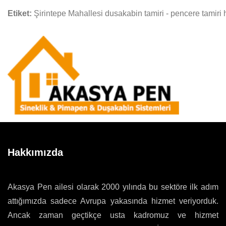
Etiket:
Şirintepe Mahallesi dusakabin tamiri - pencere tamiri 
Hakkımızda
Akasya Pen ailesi olarak 2000 yılında bu sektöre ilk adım
attığımızda sadece Avrupa yakasında hizmet veriyorduk.
Ancak zaman geçtikçe usta kadromuz ve hizmet