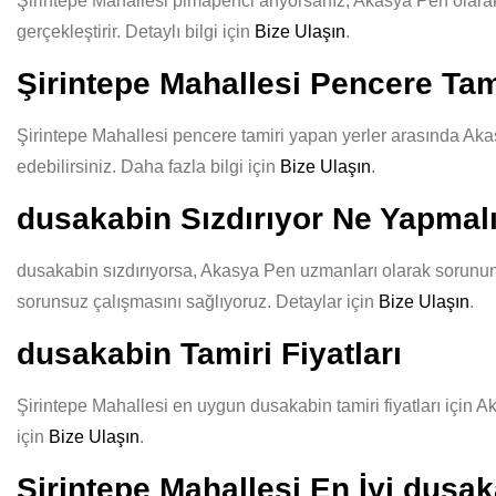
Şirintepe Mahallesi pimapenci arıyorsanız, Akasya Pen olarak k
gerçekleştirir. Detaylı bilgi için
Bize Ulaşın
.
Şirintepe Mahallesi Pencere Tam
Şirintepe Mahallesi pencere tamiri yapan yerler arasında Akas
edebilirsiniz. Daha fazla bilgi için
Bize Ulaşın
.
dusakabin Sızdırıyor Ne Yapmal
dusakabin sızdırıyorsa, Akasya Pen uzmanları olarak sorununuz
sorunsuz çalışmasını sağlıyoruz. Detaylar için
Bize Ulaşın
.
dusakabin Tamiri Fiyatları
Şirintepe Mahallesi en uygun dusakabin tamiri fiyatları için A
için
Bize Ulaşın
.
Şirintepe Mahallesi En İyi dusak