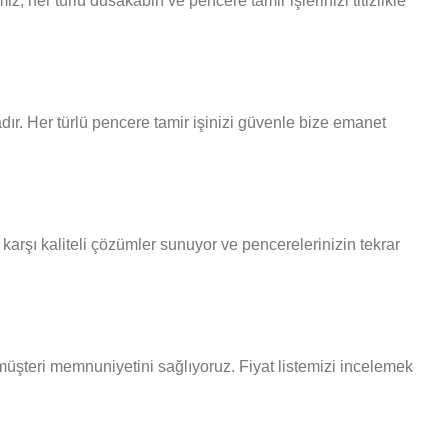
 her türlü dusakabin ve pencere tamir işlerinizi titizlikle
dır. Her türlü pencere tamir işinizi güvenle bize emanet
karşı kaliteli çözümler sunuyor ve pencerelerinizin tekrar
k müşteri memnuniyetini sağlıyoruz. Fiyat listemizi incelemek