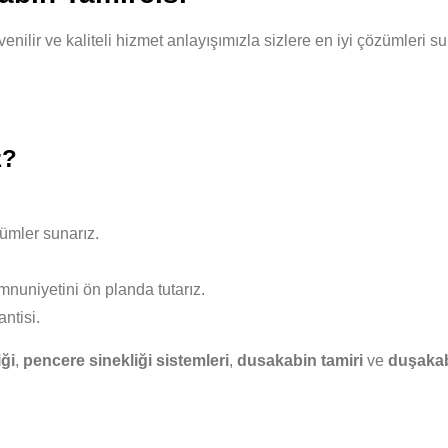
üvenilir ve kaliteli hizmet anlayışımızla sizlere en iyi çözümler
z?
ümler sunarız.
nuniyetini ön planda tutarız.
ntisi.
iği
,
pencere sinekliği sistemleri
,
dusakabin tamiri
ve
duşakab