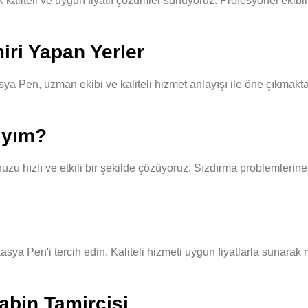
aliteli ve uygun fiyatlı çözümler sunuyoruz. Profesyonel ekibimiz,
iri Yapan Yerler
ya Pen, uzman ekibi ve kaliteli hizmet anlayışı ile öne çıkmakta
ıyım?
u hızlı ve etkili bir şekilde çözüyoruz. Sızdırma problemlerine 
kasya Pen'i tercih edin. Kaliteli hizmeti uygun fiyatlarla sunara
abin Tamircisi