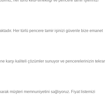
miz, her türlü kedi-sinekligi ve pencere tamir işlerinizi
tadır. Her türlü pencere tamir işinizi güvenle bize emanet
ne karşı kaliteli çözümler sunuyor ve pencerelerinizin tekrar
unarak müşteri memnuniyetini sağlıyoruz. Fiyat listemizi