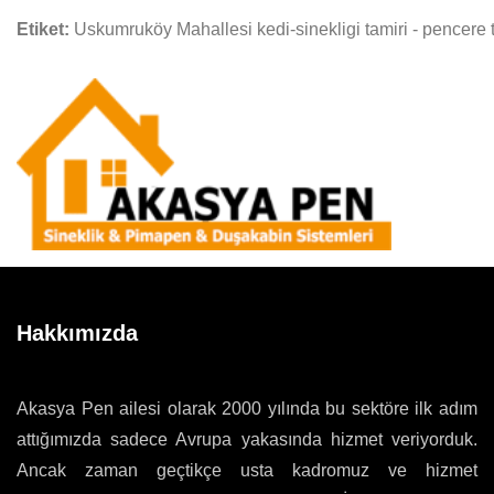
Etiket:
Uskumruköy Mahallesi kedi-sinekligi tamiri - pencere t
Hakkımızda
Akasya Pen ailesi olarak 2000 yılında bu sektöre ilk adım
attığımızda sadece Avrupa yakasında hizmet veriyorduk.
Ancak zaman geçtikçe usta kadromuz ve hizmet