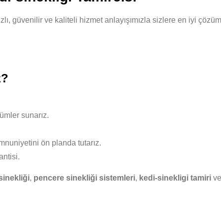
zlı, güvenilir ve kaliteli hizmet anlayışımızla sizlere en iyi çö
z?
ümler sunarız.
nuniyetini ön planda tutarız.
ntisi.
sinekliği
,
pencere sinekliği sistemleri
,
kedi-sinekligi tamiri
v