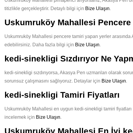
Uskumruköy Mahallesi pimapenci arıyorsanız, Akasya Pen olarak
titizlikle gerçekleştirir. Detaylı bilgi için
Bize Ulaşın
.
Uskumruköy Mahallesi Pencere 
Uskumruköy Mahallesi pencere tamiri yapan yerler arasında Ak
edebilirsiniz. Daha fazla bilgi için
Bize Ulaşın
.
kedi-sinekligi Sızdırıyor Ne Yap
kedi-sinekligi sızdırıyorsa, Akasya Pen uzmanları olarak sorun
sorunsuz çalışmasını sağlıyoruz. Detaylar için
Bize Ulaşın
.
kedi-sinekligi Tamiri Fiyatları
Uskumruköy Mahallesi en uygun kedi-sinekligi tamiri fiyatları i
incelemek için
Bize Ulaşın
.
Uskumruköy Mahallesi En İyi ked