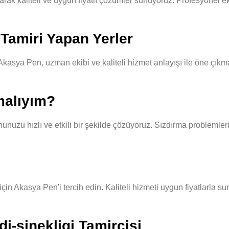
 kaliteli ve uygun fiyatlı çözümler sunuyoruz. Profesyonel ekibi
Tamiri Yapan Yerler
asya Pen, uzman ekibi ve kaliteli hizmet anlayışı ile öne çıkmak
malıyım?
unuzu hızlı ve etkili bir şekilde çözüyoruz. Sızdırma problemleri
çin Akasya Pen'i tercih edin. Kaliteli hizmeti uygun fiyatlarla s
i-sinekligi Tamircisi