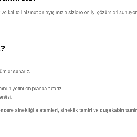
ilir ve kaliteli hizmet anlayışımızla sizlere en iyi çözümleri sun
z?
ümler sunarız.
nuniyetini ön planda tutarız.
ntisi.
ncere sinekliği sistemleri
,
sineklik tamiri
ve
duşakabin tamir