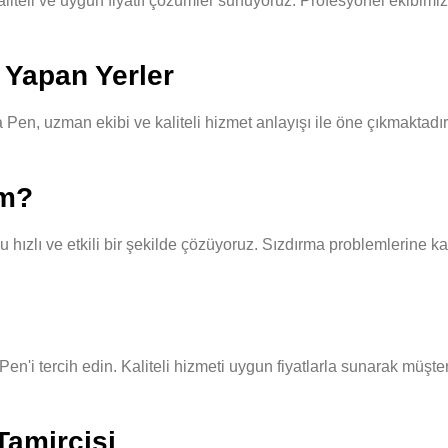
teli ve uygun fiyatlı çözümler sunuyoruz. Profesyonel ekibimiz, he
 Yapan Yerler
Pen, uzman ekibi ve kaliteli hizmet anlayışı ile öne çıkmaktadır
ım?
hızlı ve etkili bir şekilde çözüyoruz. Sızdırma problemlerine kar
 Pen'i tercih edin. Kaliteli hizmeti uygun fiyatlarla sunarak müşt
 Tamircisi