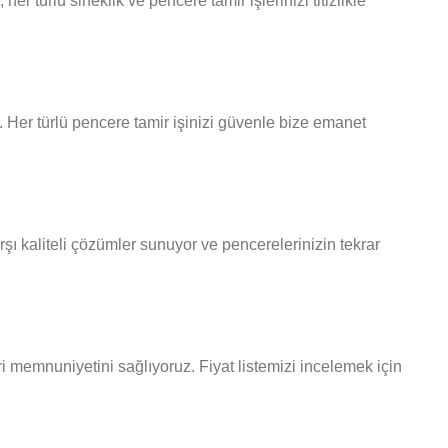
r türlü sineklik ve pencere tamir işlerinizi titizlikle
. Her türlü pencere tamir işinizi güvenle bize emanet
şı kaliteli çözümler sunuyor ve pencerelerinizin tekrar
eri memnuniyetini sağlıyoruz. Fiyat listemizi incelemek için