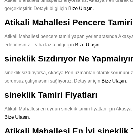
Atikali Mahallesi pimapenci arıyorsanız, Akasya Pen olarak kali
gerçekleştirir. Detaylı bilgi için
Bize Ulaşın
.
Atikali Mahallesi Pencere Tamiri
Atikali Mahallesi pencere tamiri yapan yerler arasında Akasya 
edebilirsiniz. Daha fazla bilgi için
Bize Ulaşın
.
sineklik Sızdırıyor Ne Yapmalıy
sineklik sızdırıyorsa, Akasya Pen uzmanları olarak sorununuzu 
sorunsuz çalışmasını sağlıyoruz. Detaylar için
Bize Ulaşın
.
sineklik Tamiri Fiyatları
Atikali Mahallesi en uygun sineklik tamiri fiyatları için Akasya
Bize Ulaşın
.
Atikali Mahallesi En İyi sineklik