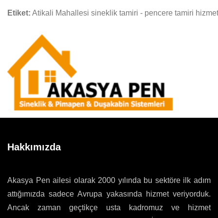
Etiket:
Atikali Mahallesi sineklik tamiri - pencere tamiri hizme
Hakkımızda
Akasya Pen ailesi olarak 2000 yılında bu sektöre ilk adım
attığımızda sadece Avrupa yakasında hizmet veriyorduk.
Ancak zaman geçtikçe usta kadromuz ve hizmet