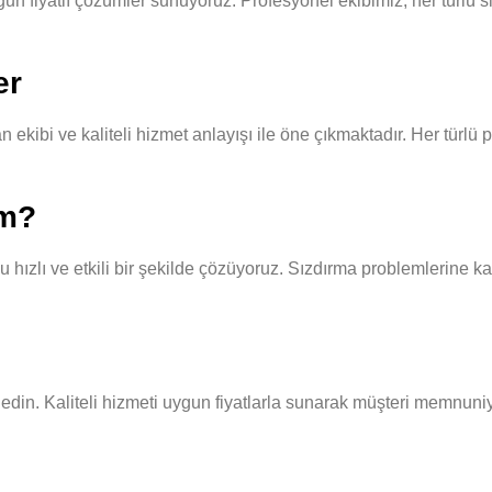
 fiyatlı çözümler sunuyoruz. Profesyonel ekibimiz, her türlü sinekl
er
kibi ve kaliteli hizmet anlayışı ile öne çıkmaktadır. Her türlü 
ım?
hızlı ve etkili bir şekilde çözüyoruz. Sızdırma problemlerine kar
ih edin. Kaliteli hizmeti uygun fiyatlarla sunarak müşteri memnuniy