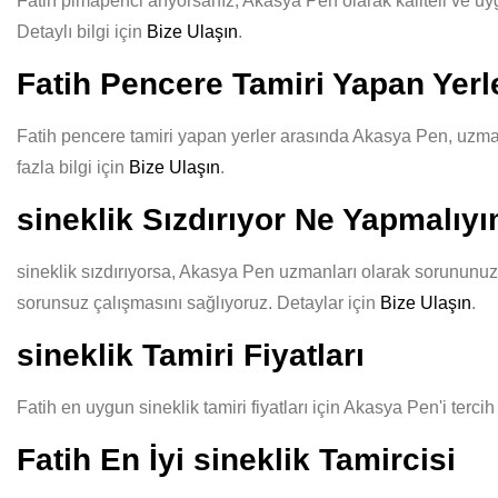
Fatih pimapenci arıyorsanız, Akasya Pen olarak kaliteli ve uygun
Detaylı bilgi için
Bize Ulaşın
.
Fatih Pencere Tamiri Yapan Yerl
Fatih pencere tamiri yapan yerler arasında Akasya Pen, uzman e
fazla bilgi için
Bize Ulaşın
.
sineklik Sızdırıyor Ne Yapmalıy
sineklik sızdırıyorsa, Akasya Pen uzmanları olarak sorununuzu 
sorunsuz çalışmasını sağlıyoruz. Detaylar için
Bize Ulaşın
.
sineklik Tamiri Fiyatları
Fatih en uygun sineklik tamiri fiyatları için Akasya Pen'i terc
Fatih En İyi sineklik Tamircisi