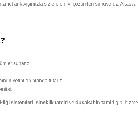
teli hizmet anlayışımızla sizlere en iyi çözümleri sunuyoruz. Akas
z?
ümler sunarız.
nuniyetini ön planda tutarız.
ntisi.
liği sistemleri
,
sineklik tamiri
ve
duşakabin tamiri
gibi hizmet