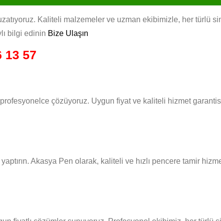
atıyoruz. Kaliteli malzemeler ve uzman ekibimizle, her türlü sinek
lı bilgi edinin
Bize Ulaşın
 13 57
ı profesyonelce çözüyoruz. Uygun fiyat ve kaliteli hizmet garant
e yaptırın. Akasya Pen olarak, kaliteli ve hızlı pencere tamir hiz