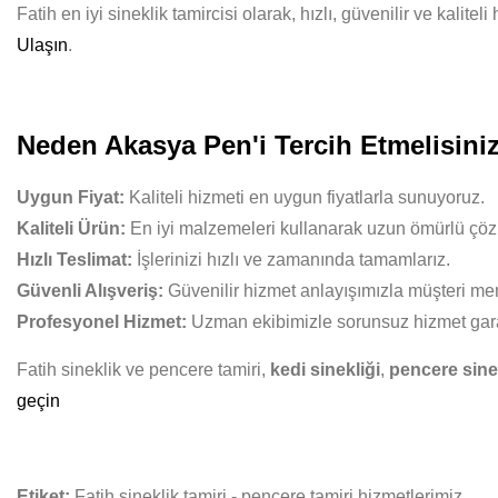
Fatih en iyi sineklik tamircisi olarak, hızlı, güvenilir ve kali
Ulaşın
.
Neden Akasya Pen'i Tercih Etmelisini
Uygun Fiyat:
Kaliteli hizmeti en uygun fiyatlarla sunuyoruz.
Kaliteli Ürün:
En iyi malzemeleri kullanarak uzun ömürlü çöz
Hızlı Teslimat:
İşlerinizi hızlı ve zamanında tamamlarız.
Güvenli Alışveriş:
Güvenilir hizmet anlayışımızla müşteri mem
Profesyonel Hizmet:
Uzman ekibimizle sorunsuz hizmet gara
Fatih sineklik ve pencere tamiri,
kedi sinekliği
,
pencere sinek
geçin
Etiket:
Fatih sineklik tamiri - pencere tamiri hizmetlerimiz