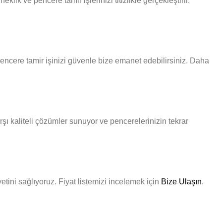
ik ve pencere tamir işlerinizi titizlikle gerçekleştirir.
pencere tamir işinizi güvenle bize emanet edebilirsiniz. Daha
şı kaliteli çözümler sunuyor ve pencerelerinizin tekrar
etini sağlıyoruz. Fiyat listemizi incelemek için
Bize Ulaşın
.