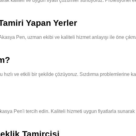
 kaliteli ve uygun fiyatlı çözümler sunuyoruz. Profesyonel ekibimi
Tamiri Yapan Yerler
asya Pen, uzman ekibi ve kaliteli hizmet anlayışı ile öne çıkma
ım?
hızlı ve etkili bir şekilde çözüyoruz. Sızdırma problemlerine kar
Akasya Pen'i tercih edin. Kaliteli hizmeti uygun fiyatlarla sunara
eklik Tamircisi