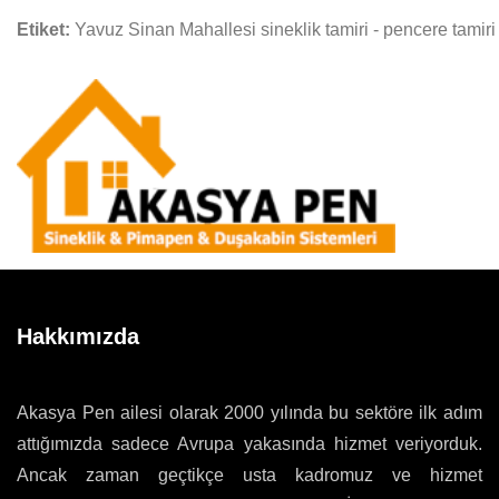
Etiket:
Yavuz Sinan Mahallesi sineklik tamiri - pencere tamiri
Hakkımızda
Akasya Pen ailesi olarak 2000 yılında bu sektöre ilk adım
attığımızda sadece Avrupa yakasında hizmet veriyorduk.
Ancak zaman geçtikçe usta kadromuz ve hizmet