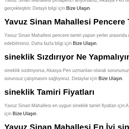
Yavuz Sinan Mahallesi pimapenci arıyorsanız, Akasya Pen olarak
gerçekleştirir. Detaylı bilgi için
Bize Ulaşın
.
Yavuz Sinan Mahallesi Pencere 
Yavuz Sinan Mahallesi pencere tamiri yapan yerler arasında Ak
edebilirsiniz. Daha fazla bilgi için
Bize Ulaşın
.
sineklik Sızdırıyor Ne Yapmalıy
sineklik sızdırıyorsa, Akasya Pen uzmanları olarak sorununuzu 
sorunsuz çalışmasını sağlıyoruz. Detaylar için
Bize Ulaşın
.
sineklik Tamiri Fiyatları
Yavuz Sinan Mahallesi en uygun sineklik tamiri fiyatları için 
için
Bize Ulaşın
.
Yavuz Sinan Mahallesi En İyi sin