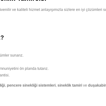
güvenilir ve kaliteli hizmet anlayışımızla sizlere en iyi çözümle
z?
ümler sunarız.
nuniyetini ön planda tutarız.
ntisi.
iği
,
pencere sinekliği sistemleri
,
sineklik tamiri
ve
duşakabin