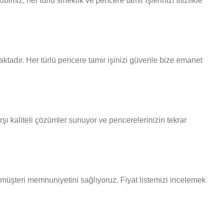
z, her türlü sineklik ve pencere tamir işlerinizi titizlikle
ktadır. Her türlü pencere tamir işinizi güvenle bize emanet
şı kaliteli çözümler sunuyor ve pencerelerinizin tekrar
k müşteri memnuniyetini sağlıyoruz. Fiyat listemizi incelemek