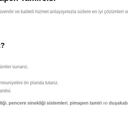
venilir ve kaliteli hizmet anlayışımızla sizlere en iyi çözümler
z?
ümler sunarız.
nuniyetini ön planda tutarız.
ntisi.
liği
,
pencere sinekliği sistemleri
,
pimapen tamiri
ve
duşakabi