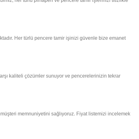
iz, her türlü pimapen ve pencere tamir işlerinizi titizlikle
tadır. Her türlü pencere tamir işinizi güvenle bize emanet
rşı kaliteli çözümler sunuyor ve pencerelerinizin tekrar
k müşteri memnuniyetini sağlıyoruz. Fiyat listemizi incelemek