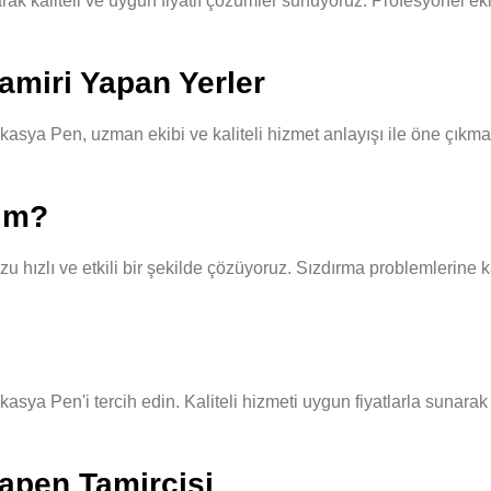
kaliteli ve uygun fiyatlı çözümler sunuyoruz. Profesyonel ekibim
miri Yapan Yerler
sya Pen, uzman ekibi ve kaliteli hizmet anlayışı ile öne çıkmak
yım?
hızlı ve etkili bir şekilde çözüyoruz. Sızdırma problemlerine ka
asya Pen'i tercih edin. Kaliteli hizmeti uygun fiyatlarla sunara
apen Tamircisi