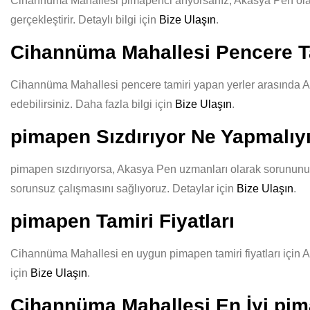
Cihannüma Mahallesi pimapenci arıyorsanız, Akasya Pen olarak 
gerçekleştirir. Detaylı bilgi için
Bize Ulaşın
.
Cihannüma Mahallesi Pencere Ta
Cihannüma Mahallesi pencere tamiri yapan yerler arasında Aka
edebilirsiniz. Daha fazla bilgi için
Bize Ulaşın
.
pimapen Sızdırıyor Ne Yapmalı
pimapen sızdırıyorsa, Akasya Pen uzmanları olarak sorununuzu 
sorunsuz çalışmasını sağlıyoruz. Detaylar için
Bize Ulaşın
.
pimapen Tamiri Fiyatları
Cihannüma Mahallesi en uygun pimapen tamiri fiyatları için Ak
için
Bize Ulaşın
.
Cihannüma Mahallesi En İyi pim