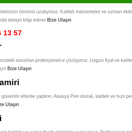
inizin ömrünü uzatıyoruz. Kaliteli malzemeler ve uzman ekibimizl
da detaylı bilgi edinin
Bize Ulaşın
 13 57
r
zdeki sorunları profesyonelce çözüyoruz. Uygun fiyat ve kalite
için
Bize Ulaşın
amiri
üvenilir ellerde yaptırın. Akasya Pen olarak, kaliteli ve hızlı p
ze Ulaşın
.
i