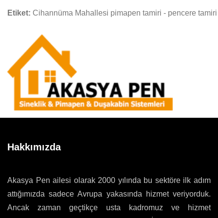
Etiket:
Cihannüma Mahallesi pimapen tamiri - pencere tamiri 
Hakkımızda
Akasya Pen ailesi olarak 2000 yılında bu sektöre ilk adım
attığımızda sadece Avrupa yakasında hizmet veriyorduk.
Ancak zaman geçtikçe usta kadromuz ve hizmet