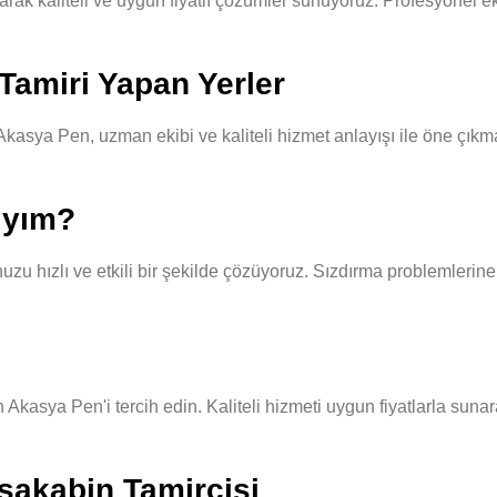
 kaliteli ve uygun fiyatlı çözümler sunuyoruz. Profesyonel ekibi
Tamiri Yapan Yerler
asya Pen, uzman ekibi ve kaliteli hizmet anlayışı ile öne çıkma
ıyım?
u hızlı ve etkili bir şekilde çözüyoruz. Sızdırma problemlerine 
 Akasya Pen'i tercih edin. Kaliteli hizmeti uygun fiyatlarla suna
sakabin Tamircisi