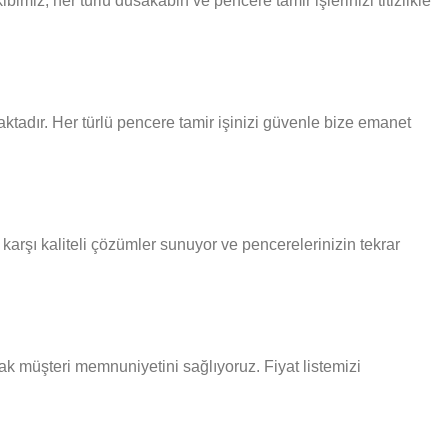
miz, her türlü dusakabin ve pencere tamir işlerinizi titizlikle
ktadır. Her türlü pencere tamir işinizi güvenle bize emanet
karşı kaliteli çözümler sunuyor ve pencerelerinizin tekrar
rak müşteri memnuniyetini sağlıyoruz. Fiyat listemizi