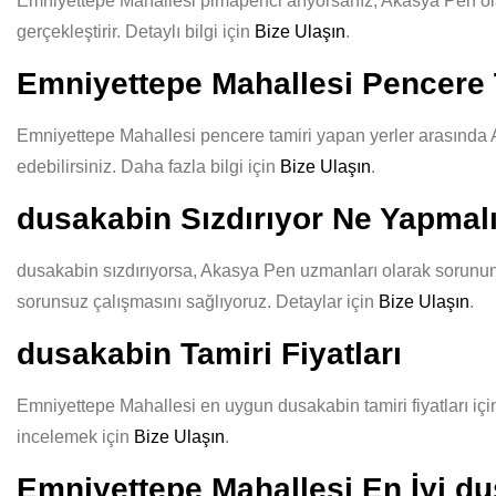
Emniyettepe Mahallesi pimapenci arıyorsanız, Akasya Pen olarak
gerçekleştirir. Detaylı bilgi için
Bize Ulaşın
.
Emniyettepe Mahallesi Pencere 
Emniyettepe Mahallesi pencere tamiri yapan yerler arasında Ak
edebilirsiniz. Daha fazla bilgi için
Bize Ulaşın
.
dusakabin Sızdırıyor Ne Yapmal
dusakabin sızdırıyorsa, Akasya Pen uzmanları olarak sorununuz
sorunsuz çalışmasını sağlıyoruz. Detaylar için
Bize Ulaşın
.
dusakabin Tamiri Fiyatları
Emniyettepe Mahallesi en uygun dusakabin tamiri fiyatları için
incelemek için
Bize Ulaşın
.
Emniyettepe Mahallesi En İyi du