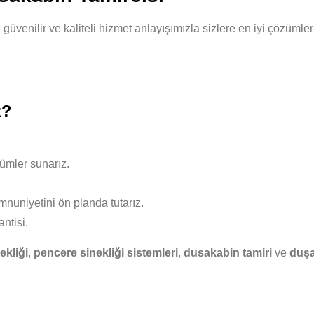
, güvenilir ve kaliteli hizmet anlayışımızla sizlere en iyi çözüm
z?
ümler sunarız.
nuniyetini ön planda tutarız.
ntisi.
ekliği
,
pencere sinekliği sistemleri
,
dusakabin tamiri
ve
duşa