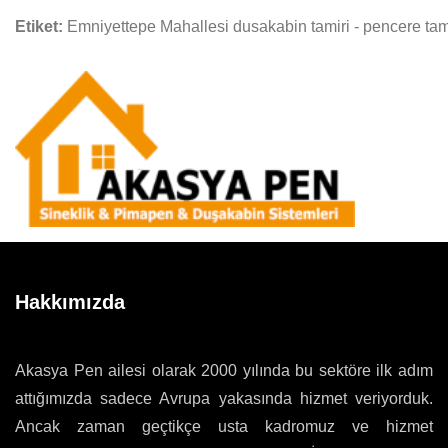
Etiket:
Emniyettepe Mahallesi dusakabin tamiri - pencere tami
Hakkımızda
Akasya Pen ailesi olarak 2000 yılında bu sektöre ilk adım
attığımızda sadece Avrupa yakasında hizmet veriyorduk.
Ancak zaman geçtikçe usta kadromuz ve hizmet