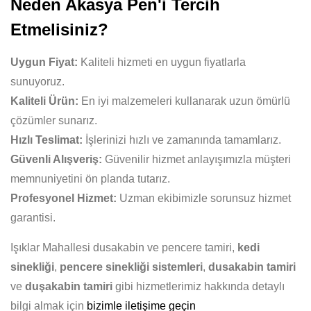
Neden Akasya Pen'i Tercih
Etmelisiniz?
Uygun Fiyat:
Kaliteli hizmeti en uygun fiyatlarla
sunuyoruz.
Kaliteli Ürün:
En iyi malzemeleri kullanarak uzun ömürlü
çözümler sunarız.
Hızlı Teslimat:
İşlerinizi hızlı ve zamanında tamamlarız.
Güvenli Alışveriş:
Güvenilir hizmet anlayışımızla müşteri
memnuniyetini ön planda tutarız.
Profesyonel Hizmet:
Uzman ekibimizle sorunsuz hizmet
garantisi.
Işıklar Mahallesi dusakabin ve pencere tamiri,
kedi
sinekliği
,
pencere sinekliği sistemleri
,
dusakabin tamiri
ve
duşakabin tamiri
gibi hizmetlerimiz hakkında detaylı
bilgi almak için
bizimle iletişime geçin