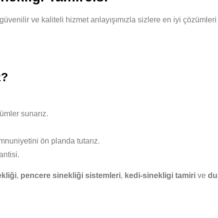
ı, güvenilir ve kaliteli hizmet anlayışımızla sizlere en iyi çözüm
z?
ümler sunarız.
nuniyetini ön planda tutarız.
ntisi.
kliği
,
pencere sinekliği sistemleri
,
kedi-sinekligi tamiri
ve
du