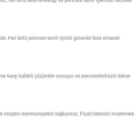
her türlü kedi-sinekligi ve pencere tamir işlerinizi titizlikle
ır. Her türlü pencere tamir işinizi güvenle bize emanet
ne karşı kaliteli çözümler sunuyor ve pencerelerinizin tekrar
arak müşteri memnuniyetini sağlıyoruz. Fiyat listemizi incelemek