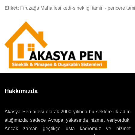
Etiket:
Firuzağa Mahallesi kedi-sinekligi tamiri - pencere tami
Hakkımızda
Akasya Pen ailesi olarak 2000 yılında bu sektöre ilk adım
attığımızda sadece Avrupa yakasında hizmet veriyorduk.
Ancak zaman geçtikçe usta kadromuz ve hizmet