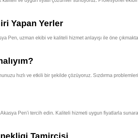
iteli ve uygun fiyatlı çözümler sunuyoruz. Profesyonel ekibimiz, 
ri Yapan Yerler
a Pen, uzman ekibi ve kaliteli hizmet anlayışı ile öne çıkmaktad
malıyım?
unuzu hızlı ve etkili bir şekilde çözüyoruz. Sızdırma problemleri
n Akasya Pen'i tercih edin. Kaliteli hizmeti uygun fiyatlarla sun
nekligi Tamircisi