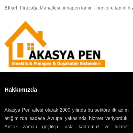
Etiket:
Firuzağa Mahallesi pimapen tamiri - pencere tamiri hi
Hakkımızda
Akasya Pen ailesi olarak 2000 yılında bu sektöre ilk adım
attığımızda sadece Avrupa yakasında hizmet veriyorduk.
Ancak zaman geçtikçe usta kadromuz ve hizmet