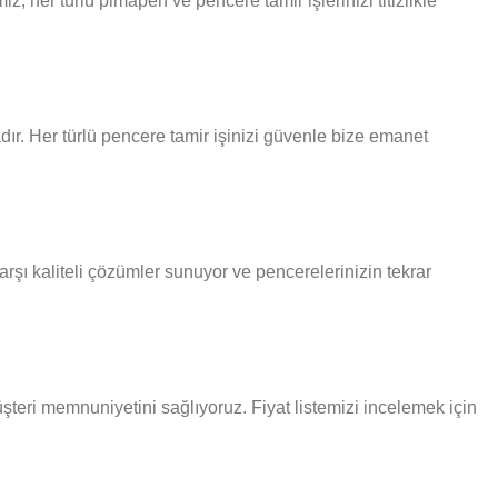
 her türlü pimapen ve pencere tamir işlerinizi titizlikle
ır. Her türlü pencere tamir işinizi güvenle bize emanet
rşı kaliteli çözümler sunuyor ve pencerelerinizin tekrar
üşteri memnuniyetini sağlıyoruz. Fiyat listemizi incelemek için