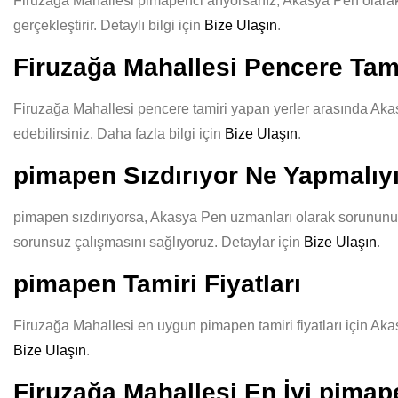
Firuzağa Mahallesi pimapenci arıyorsanız, Akasya Pen olarak ka
gerçekleştirir. Detaylı bilgi için
Bize Ulaşın
.
Firuzağa Mahallesi Pencere Tami
Firuzağa Mahallesi pencere tamiri yapan yerler arasında Akasy
edebilirsiniz. Daha fazla bilgi için
Bize Ulaşın
.
pimapen Sızdırıyor Ne Yapmalı
pimapen sızdırıyorsa, Akasya Pen uzmanları olarak sorununuzu 
sorunsuz çalışmasını sağlıyoruz. Detaylar için
Bize Ulaşın
.
pimapen Tamiri Fiyatları
Firuzağa Mahallesi en uygun pimapen tamiri fiyatları için Akas
Bize Ulaşın
.
Firuzağa Mahallesi En İyi pimap