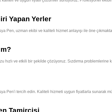
liteli ve uygun fiyatlı çözümler sunuyoruz. Profesyonel ekibimiz,
ri Yapan Yerler
a Pen, uzman ekibi ve kaliteli hizmet anlayışı ile öne çıkmaktad
yım?
hızlı ve etkili bir şekilde çözüyoruz. Sızdırma problemlerine ka
ya Pen'i tercih edin. Kaliteli hizmeti uygun fiyatlarla sunarak m
en Tamircisi