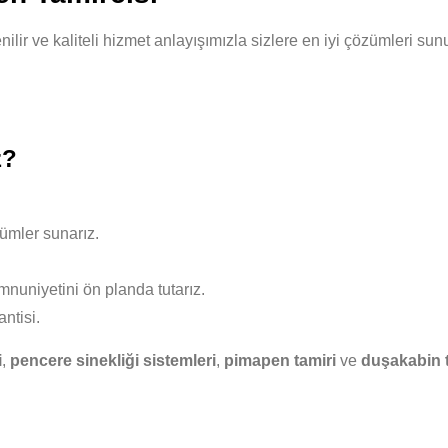
enilir ve kaliteli hizmet anlayışımızla sizlere en iyi çözümleri s
z?
ümler sunarız.
nuniyetini ön planda tutarız.
ntisi.
i
,
pencere sinekliği sistemleri
,
pimapen tamiri
ve
duşakabin t