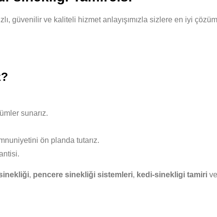
hızlı, güvenilir ve kaliteli hizmet anlayışımızla sizlere en iyi ç
z?
ümler sunarız.
nuniyetini ön planda tutarız.
ntisi.
sinekliği
,
pencere sinekliği sistemleri
,
kedi-sinekligi tamiri
v