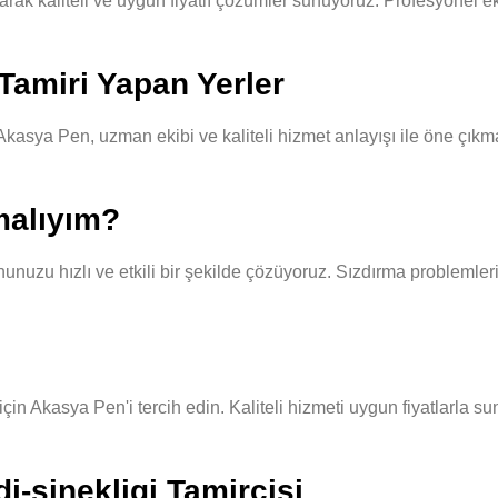
ak kaliteli ve uygun fiyatlı çözümler sunuyoruz. Profesyonel ekib
Tamiri Yapan Yerler
kasya Pen, uzman ekibi ve kaliteli hizmet anlayışı ile öne çıkma
malıyım?
unuzu hızlı ve etkili bir şekilde çözüyoruz. Sızdırma problemleri
 için Akasya Pen'i tercih edin. Kaliteli hizmeti uygun fiyatlarla 
di-sinekligi Tamircisi