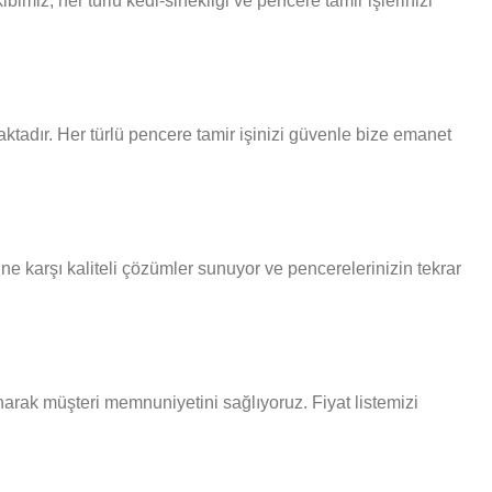
imiz, her türlü kedi-sinekligi ve pencere tamir işlerinizi
ktadır. Her türlü pencere tamir işinizi güvenle bize emanet
ne karşı kaliteli çözümler sunuyor ve pencerelerinizin tekrar
sunarak müşteri memnuniyetini sağlıyoruz. Fiyat listemizi