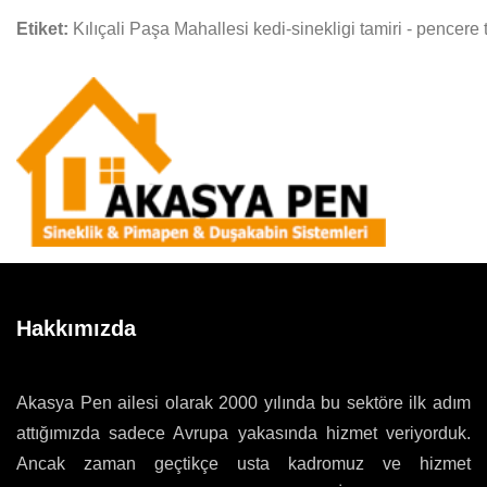
Etiket:
Kılıçali Paşa Mahallesi kedi-sinekligi tamiri - pencere 
Hakkımızda
Akasya Pen ailesi olarak 2000 yılında bu sektöre ilk adım
attığımızda sadece Avrupa yakasında hizmet veriyorduk.
Ancak zaman geçtikçe usta kadromuz ve hizmet