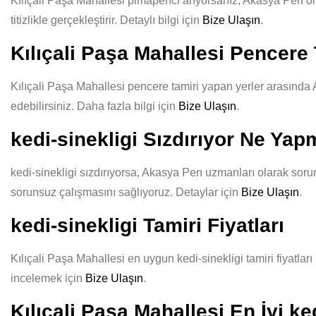
Kılıçali Paşa Mahallesi pimapenci arıyorsanız, Akasya Pen olar
titizlikle gerçekleştirir. Detaylı bilgi için
Bize Ulaşın
.
Kılıçali Paşa Mahallesi Pencere 
Kılıçali Paşa Mahallesi pencere tamiri yapan yerler arasında A
edebilirsiniz. Daha fazla bilgi için
Bize Ulaşın
.
kedi-sinekligi Sızdırıyor Ne Yap
kedi-sinekligi sızdırıyorsa, Akasya Pen uzmanları olarak sorun
sorunsuz çalışmasını sağlıyoruz. Detaylar için
Bize Ulaşın
.
kedi-sinekligi Tamiri Fiyatları
Kılıçali Paşa Mahallesi en uygun kedi-sinekligi tamiri fiyatları
incelemek için
Bize Ulaşın
.
Kılıçali Paşa Mahallesi En İyi ke