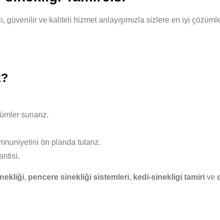
zlı, güvenilir ve kaliteli hizmet anlayışımızla sizlere en iyi çöz
z?
ümler sunarız.
nuniyetini ön planda tutarız.
ntisi.
nekliği
,
pencere sinekliği sistemleri
,
kedi-sinekligi tamiri
ve