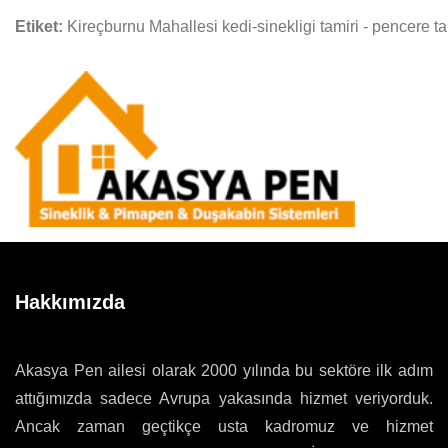
Etiket:
Kireçburnu Mahallesi kedi-sinekligi tamiri - pencere ta
Hakkımızda
Akasya Pen ailesi olarak 2000 yılında bu sektöre ilk adım
attığımızda sadece Avrupa yakasında hizmet veriyorduk.
Ancak zaman geçtikçe usta kadromuz ve hizmet