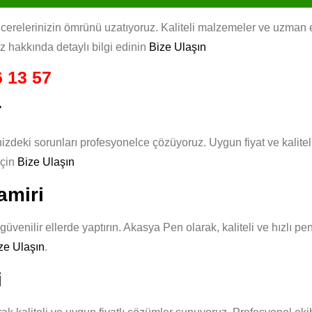
erelerinizin ömrünü uzatıyoruz. Kaliteli malzemeler ve uzman ekibi
iz hakkında detaylı bilgi edinin
Bize Ulaşın
 13 57
r
izdeki sorunları profesyonelce çözüyoruz. Uygun fiyat ve kalite
için
Bize Ulaşın
amiri
üvenilir ellerde yaptırın. Akasya Pen olarak, kaliteli ve hızlı p
ze Ulaşın
.
i