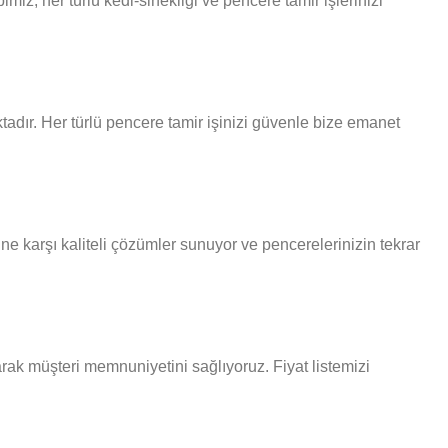
iz, her türlü kedi-sinekligi ve pencere tamir işlerinizi
adır. Her türlü pencere tamir işinizi güvenle bize emanet
ne karşı kaliteli çözümler sunuyor ve pencerelerinizin tekrar
narak müşteri memnuniyetini sağlıyoruz. Fiyat listemizi