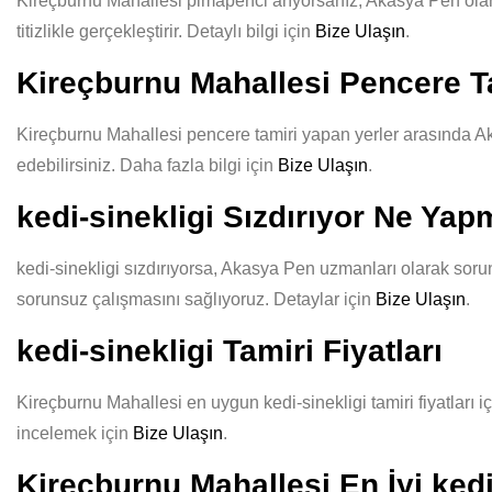
Kireçburnu Mahallesi pimapenci arıyorsanız, Akasya Pen olarak 
titizlikle gerçekleştirir. Detaylı bilgi için
Bize Ulaşın
.
Kireçburnu Mahallesi Pencere T
Kireçburnu Mahallesi pencere tamiri yapan yerler arasında Aka
edebilirsiniz. Daha fazla bilgi için
Bize Ulaşın
.
kedi-sinekligi Sızdırıyor Ne Yap
kedi-sinekligi sızdırıyorsa, Akasya Pen uzmanları olarak sorun
sorunsuz çalışmasını sağlıyoruz. Detaylar için
Bize Ulaşın
.
kedi-sinekligi Tamiri Fiyatları
Kireçburnu Mahallesi en uygun kedi-sinekligi tamiri fiyatları i
incelemek için
Bize Ulaşın
.
Kireçburnu Mahallesi En İyi kedi