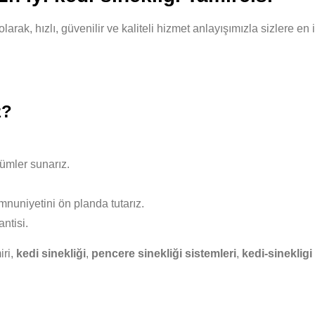
arak, hızlı, güvenilir ve kaliteli hizmet anlayışımızla sizlere e
z?
ümler sunarız.
nuniyetini ön planda tutarız.
ntisi.
iri,
kedi sinekliği
,
pencere sinekliği sistemleri
,
kedi-sinekligi