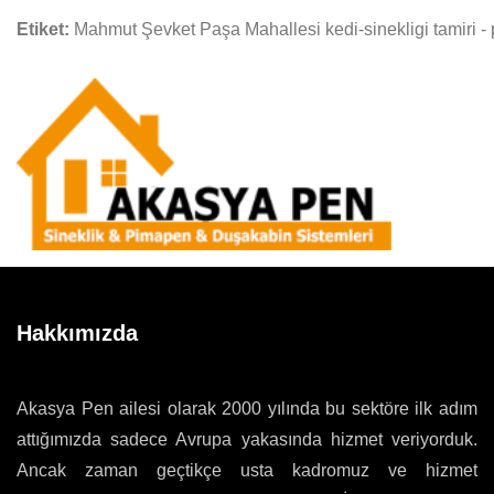
Etiket:
Mahmut Şevket Paşa Mahallesi kedi-sinekligi tamiri - 
Hakkımızda
Akasya Pen ailesi olarak 2000 yılında bu sektöre ilk adım
attığımızda sadece Avrupa yakasında hizmet veriyorduk.
Ancak zaman geçtikçe usta kadromuz ve hizmet