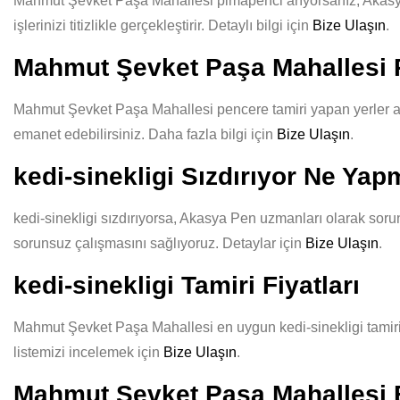
Mahmut Şevket Paşa Mahallesi pimapenci arıyorsanız, Akasya P
işlerinizi titizlikle gerçekleştirir. Detaylı bilgi için
Bize Ulaşın
.
Mahmut Şevket Paşa Mahallesi P
Mahmut Şevket Paşa Mahallesi pencere tamiri yapan yerler aras
emanet edebilirsiniz. Daha fazla bilgi için
Bize Ulaşın
.
kedi-sinekligi Sızdırıyor Ne Yap
kedi-sinekligi sızdırıyorsa, Akasya Pen uzmanları olarak sorun
sorunsuz çalışmasını sağlıyoruz. Detaylar için
Bize Ulaşın
.
kedi-sinekligi Tamiri Fiyatları
Mahmut Şevket Paşa Mahallesi en uygun kedi-sinekligi tamiri fi
listemizi incelemek için
Bize Ulaşın
.
Mahmut Şevket Paşa Mahallesi En