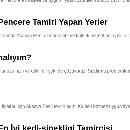
en olarak kaliteli ve uygun fiyatlı çözümler sunuyoruz. Profesy
encere Tamiri Yapan Yerler
ında Akasya Pen, uzman ekibi ve kaliteli hizmet anlayışı ile ön
malıyım?
unuzu hızlı ve etkili bir şekilde çözüyoruz. Sızdırma problemleri
yatları için Akasya Pen'i tercih edin. Kaliteli hizmeti uygun fiy
 İyi kedi-sinekligi Tamircisi