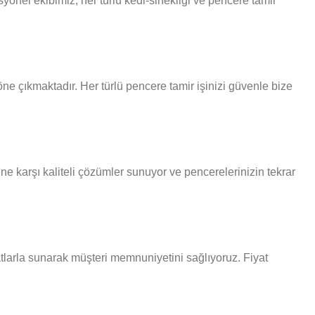
onel ekibimiz, her türlü kedi-sinekligi ve pencere tamir
e çıkmaktadır. Her türlü pencere tamir işinizi güvenle bize
ne karşı kaliteli çözümler sunuyor ve pencerelerinizin tekrar
atlarla sunarak müşteri memnuniyetini sağlıyoruz. Fiyat