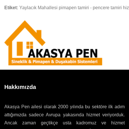
Etiket:
Yaylacık Mahallesi pimapen tamiri - pencere tamiri hi
Hakkımızda
Akasya Pen ailesi olarak 2000 yılında bu sektöre ilk adım
attığımızda sadece Avrupa yakasında hizmet veriyorduk.
Ancak zaman geçtikçe usta kadromuz ve hizmet