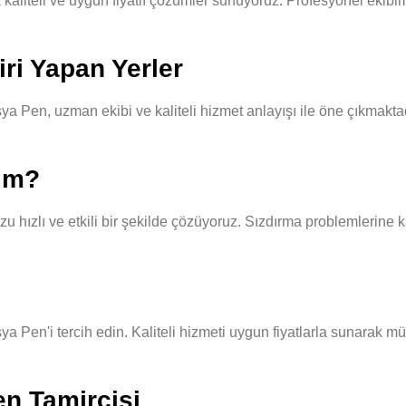
liteli ve uygun fiyatlı çözümler sunuyoruz. Profesyonel ekibimiz,
ri Yapan Yerler
a Pen, uzman ekibi ve kaliteli hizmet anlayışı ile öne çıkmaktad
yım?
hızlı ve etkili bir şekilde çözüyoruz. Sızdırma problemlerine ka
ya Pen'i tercih edin. Kaliteli hizmeti uygun fiyatlarla sunarak mü
en Tamircisi