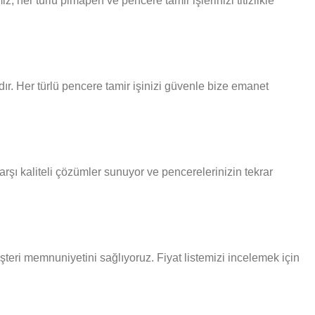
 her türlü pimapen ve pencere tamir işlerinizi titizlikle
ır. Her türlü pencere tamir işinizi güvenle bize emanet
rşı kaliteli çözümler sunuyor ve pencerelerinizin tekrar
şteri memnuniyetini sağlıyoruz. Fiyat listemizi incelemek için