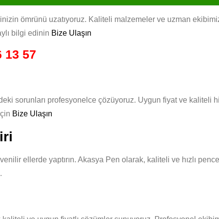
izin ömrünü uzatıyoruz. Kaliteli malzemeler ve uzman ekibimizle,
ylı bilgi edinin
Bize Ulaşın
 13 57
deki sorunları profesyonelce çözüyoruz. Uygun fiyat ve kaliteli
için
Bize Ulaşın
ri
enilir ellerde yaptırın. Akasya Pen olarak, kaliteli ve hızlı pen
.