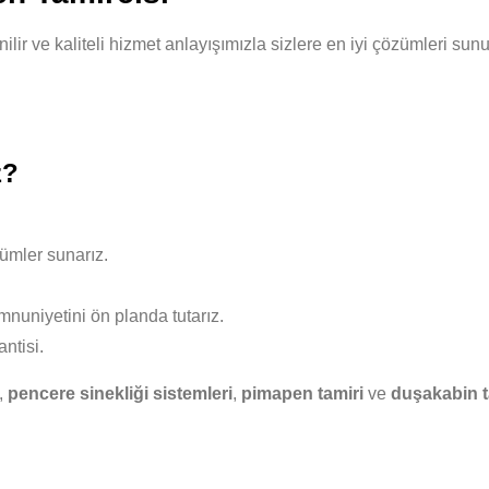
nilir ve kaliteli hizmet anlayışımızla sizlere en iyi çözümleri s
z?
ümler sunarız.
nuniyetini ön planda tutarız.
ntisi.
,
pencere sinekliği sistemleri
,
pimapen tamiri
ve
duşakabin t