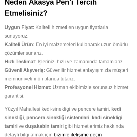
Neden Akasya Pen'i Tercih
Etmelisiniz?
Uygun Fiyat:
Kaliteli hizmeti en uygun fiyatlarla
sunuyoruz.
Kaliteli Ürün:
En iyi malzemeleri kullanarak uzun ömürlü
çözümler sunarız.
Hızlı Teslimat:
İşlerinizi hızlı ve zamanında tamamlarız.
Güvenli Alışveriş:
Güvenilir hizmet anlayışımızla müşteri
memnuniyetini ön planda tutarız.
Profesyonel Hizmet:
Uzman ekibimizle sorunsuz hizmet
garantisi.
Yüzyıl Mahallesi kedi-sinekligi ve pencere tamiri,
kedi
sinekliği
,
pencere sinekliği sistemleri
,
kedi-sinekligi
tamiri
ve
duşakabin tamiri
gibi hizmetlerimiz hakkında
detaylı bilgi almak için
bizimle iletişime geçin