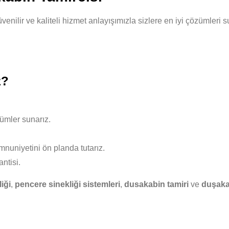
üvenilir ve kaliteli hizmet anlayışımızla sizlere en iyi çözümler
z?
ümler sunarız.
nuniyetini ön planda tutarız.
ntisi.
iği
,
pencere sinekliği sistemleri
,
dusakabin tamiri
ve
duşaka