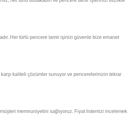
, her türlü dusakabin ve pencere tamir işlerinizi titizlikle
dır. Her türlü pencere tamir işinizi güvenle bize emanet
karşı kaliteli çözümler sunuyor ve pencerelerinizin tekrar
k müşteri memnuniyetini sağlıyoruz. Fiyat listemizi incelemek