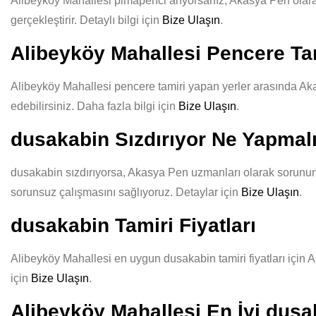
Alibeyköy Mahallesi pimapenci arıyorsanız, Akasya Pen olarak k
gerçekleştirir. Detaylı bilgi için
Bize Ulaşın
.
Alibeyköy Mahallesi Pencere Tam
Alibeyköy Mahallesi pencere tamiri yapan yerler arasında Akas
edebilirsiniz. Daha fazla bilgi için
Bize Ulaşın
.
dusakabin Sızdırıyor Ne Yapmal
dusakabin sızdırıyorsa, Akasya Pen uzmanları olarak sorununuz
sorunsuz çalışmasını sağlıyoruz. Detaylar için
Bize Ulaşın
.
dusakabin Tamiri Fiyatları
Alibeyköy Mahallesi en uygun dusakabin tamiri fiyatları için A
için
Bize Ulaşın
.
Alibeyköy Mahallesi En İyi dusa