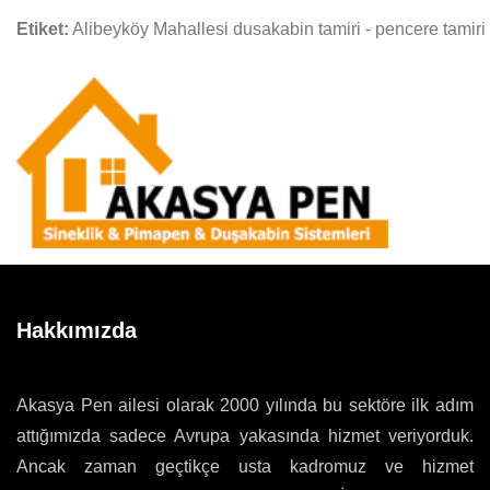
Etiket:
Alibeyköy Mahallesi dusakabin tamiri - pencere tamiri
Hakkımızda
Akasya Pen ailesi olarak 2000 yılında bu sektöre ilk adım
attığımızda sadece Avrupa yakasında hizmet veriyorduk.
Ancak zaman geçtikçe usta kadromuz ve hizmet