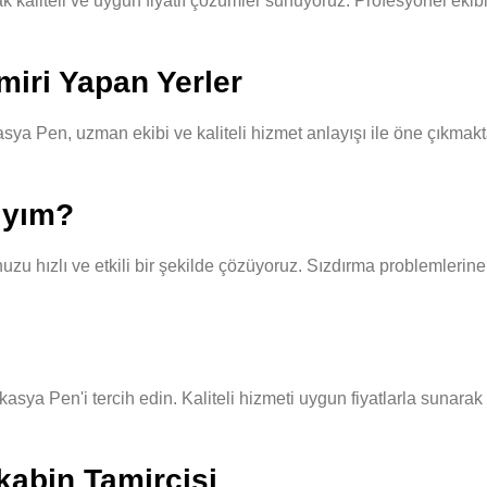
aliteli ve uygun fiyatlı çözümler sunuyoruz. Profesyonel ekibimiz
iri Yapan Yerler
ya Pen, uzman ekibi ve kaliteli hizmet anlayışı ile öne çıkmakta
ıyım?
u hızlı ve etkili bir şekilde çözüyoruz. Sızdırma problemlerine 
kasya Pen'i tercih edin. Kaliteli hizmeti uygun fiyatlarla sunara
kabin Tamircisi